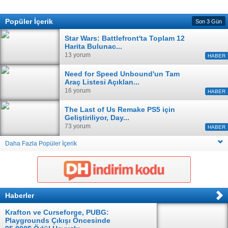
Popüler İçerik
Son 3 Gün
Star Wars: Battlefront'ta Toplam 12
Harita Bulunac...
13 yorum
HABER
Need for Speed Unbound'un Tam
Araç Listesi Açıklan...
16 yorum
HABER
The Last of Us Remake PS5 için
Geliştiriliyor, Day...
73 yorum
HABER
Daha Fazla Popüler İçerik
Haberler
Krafton ve Curseforge, PUBG:
Playgrounds Çıkışı Öncesinde