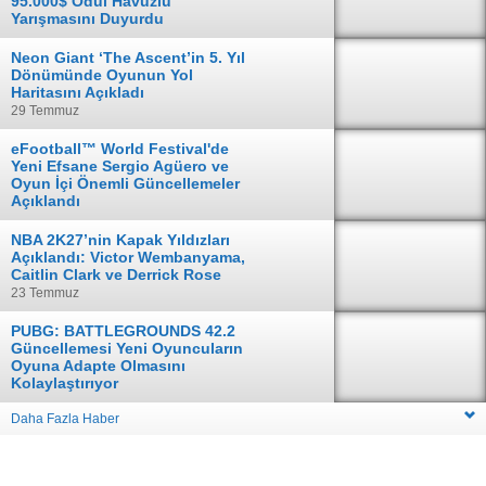
95.000$ Ödül Havuzlu
Yarışmasını Duyurdu
04 Ağustos
Neon Giant ‘The Ascent’in 5. Yıl
Dönümünde Oyunun Yol
Haritasını Açıkladı
29 Temmuz
eFootball™ World Festival'de
Yeni Efsane Sergio Agüero ve
Oyun İçi Önemli Güncellemeler
Açıklandı
28 Temmuz
NBA 2K27’nin Kapak Yıldızları
Açıklandı: Victor Wembanyama,
Caitlin Clark ve Derrick Rose
23 Temmuz
PUBG: BATTLEGROUNDS 42.2
Güncellemesi Yeni Oyuncuların
Oyuna Adapte Olmasını
Kolaylaştırıyor
16 Temmuz
Daha Fazla Haber