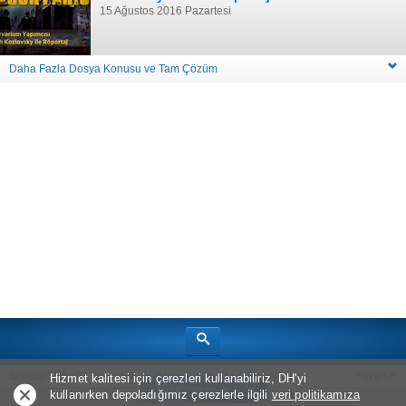
15 Ağustos 2016 Pazartesi
Daha Fazla Dosya Konusu ve Tam Çözüm
Standart Site Görünümü
Hakkımızda
Oyun Haberleri
Yukarı
Hizmet kalitesi için çerezleri kullanabiliriz, DH'yi
Uygulama ile Aç
kullanırken depoladığımız çerezlerle ilgili
veri politikamıza
Telif Hakkı © 2026
Bölüm Sonu Canavarı