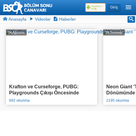
Uygulama
Giriş
ile
aç
Anasayfa
Videolar
Haberler
04 Ağustos
29 Temmuz
Krafton ve Curseforge, PUBG:
Neon Giant ‘T
Playgrounds Çıkışı Öncesinde
Dönümünde O
95.000$ Ödül Havuzlu Yarışmasını
Açıkladı
692 okunma
2195 okunma
Duyurdu