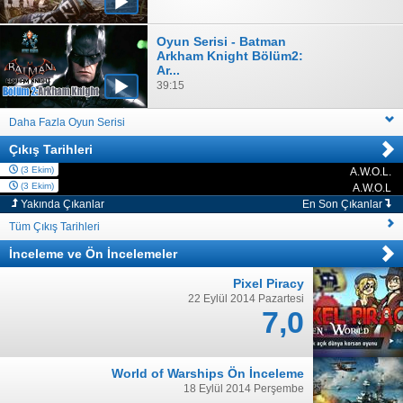
Oyun Serisi - Batman
Arkham Knight Bölüm2:
Ar...
39:15
Daha Fazla Oyun Serisi
Çıkış Tarihleri
(3 Ekim)
A.W.O.L.
PC
(3 Ekim)
A.W.O.L
PC
Yakında Çıkanlar
En Son Çıkanlar
Tüm Çıkış Tarihleri
İnceleme
ve
Ön İncelemeler
Pixel Piracy
22 Eylül 2014 Pazartesi
7,0
World of Warships Ön İnceleme
18 Eylül 2014 Perşembe