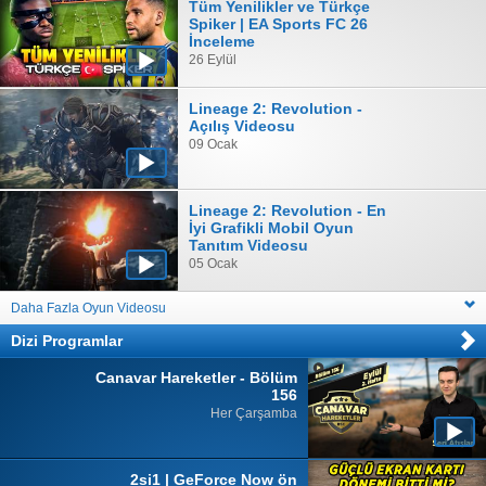
Tüm Yenilikler ve Türkçe
Spiker | EA Sports FC 26
İnceleme
26 Eylül
Lineage 2: Revolution -
Açılış Videosu
09 Ocak
Lineage 2: Revolution - En
İyi Grafikli Mobil Oyun
Tanıtım Videosu
05 Ocak
Daha Fazla Oyun Videosu
Dizi Programlar
Canavar Hareketler - Bölüm
156
Her Çarşamba
2si1 | GeForce Now ön