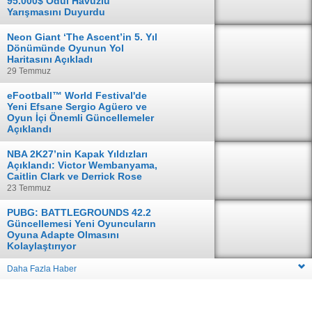
95.000$ Ödül Havuzlu
Yarışmasını Duyurdu
04 Ağustos
Neon Giant ‘The Ascent’in 5. Yıl
Dönümünde Oyunun Yol
Haritasını Açıkladı
29 Temmuz
eFootball™ World Festival'de
Yeni Efsane Sergio Agüero ve
Oyun İçi Önemli Güncellemeler
Açıklandı
28 Temmuz
NBA 2K27’nin Kapak Yıldızları
Açıklandı: Victor Wembanyama,
Caitlin Clark ve Derrick Rose
23 Temmuz
PUBG: BATTLEGROUNDS 42.2
Güncellemesi Yeni Oyuncuların
Oyuna Adapte Olmasını
Kolaylaştırıyor
16 Temmuz
Daha Fazla Haber