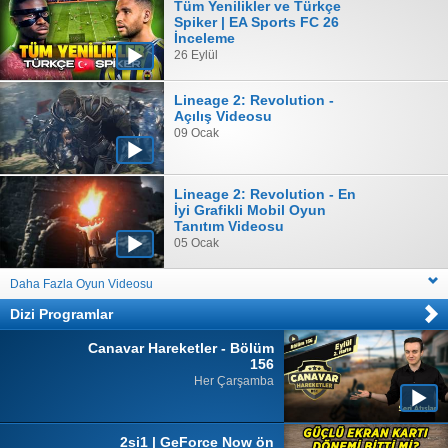
Tüm Yenilikler ve Türkçe
Spiker | EA Sports FC 26
İnceleme
26 Eylül
Lineage 2: Revolution -
Açılış Videosu
09 Ocak
Lineage 2: Revolution - En
İyi Grafikli Mobil Oyun
Tanıtım Videosu
05 Ocak
Daha Fazla Oyun Videosu
Dizi Programlar
Canavar Hareketler - Bölüm
156
Her Çarşamba
2si1 | GeForce Now ön