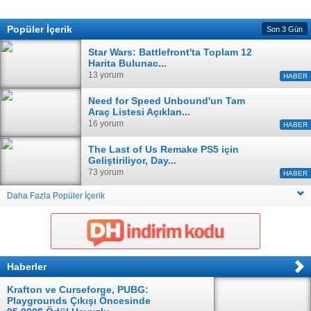
Popüler İçerik
Son 3 Gün
Star Wars: Battlefront'ta Toplam 12
Harita Bulunac...
13 yorum
HABER
Need for Speed Unbound'un Tam
Araç Listesi Açıklan...
16 yorum
HABER
The Last of Us Remake PS5 için
Geliştiriliyor, Day...
73 yorum
HABER
Daha Fazla Popüler İçerik
Haberler
Krafton ve Curseforge, PUBG:
Playgrounds Çıkışı Öncesinde