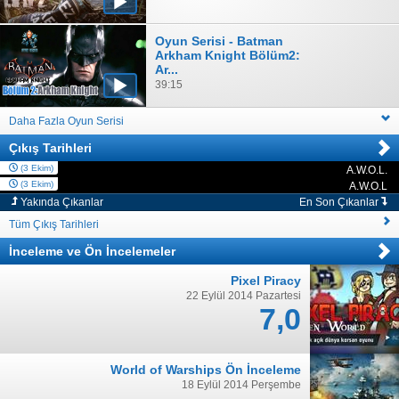
Oyun Serisi - Batman
Arkham Knight Bölüm2:
Ar...
39:15
Daha Fazla Oyun Serisi
Çıkış Tarihleri
(3 Ekim)
A.W.O.L.
PC
(3 Ekim)
A.W.O.L
PC
Yakında Çıkanlar
En Son Çıkanlar
Tüm Çıkış Tarihleri
İnceleme
ve
Ön İncelemeler
Pixel Piracy
22 Eylül 2014 Pazartesi
7,0
World of Warships Ön İnceleme
18 Eylül 2014 Perşembe