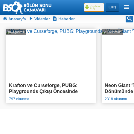
Uygulama
Giriş
ile
aç
Anasayfa
Videolar
Haberler
04 Ağustos
29 Temmuz
Krafton ve Curseforge, PUBG:
Neon Giant ‘T
Playgrounds Çıkışı Öncesinde
Dönümünde O
95.000$ Ödül Havuzlu Yarışmasını
Açıkladı
797 okunma
2318 okunma
Duyurdu