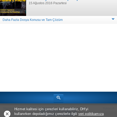
15 Ağustos 2016 Pazartesi
Daha Fazla Dosya Konusu ve Tam Çözüm
Standart Site Görünümü
Hakkımızda
Oyun Haberleri
Yukarı
Hizmet kalitesi için çerezleri kullanabiliriz, DH'yi
Uygulama ile Aç
kullanırken depoladığımız çerezlerle ilgili
veri politikamıza
Telif Hakkı © 2026
Bölüm Sonu Canavarı