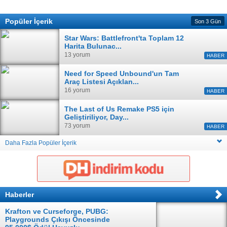
Popüler İçerik
Son 3 Gün
Star Wars: Battlefront'ta Toplam 12
Harita Bulunac...
13 yorum
HABER
Need for Speed Unbound'un Tam
Araç Listesi Açıklan...
16 yorum
HABER
The Last of Us Remake PS5 için
Geliştiriliyor, Day...
73 yorum
HABER
Daha Fazla Popüler İçerik
Haberler
Krafton ve Curseforge, PUBG:
Playgrounds Çıkışı Öncesinde