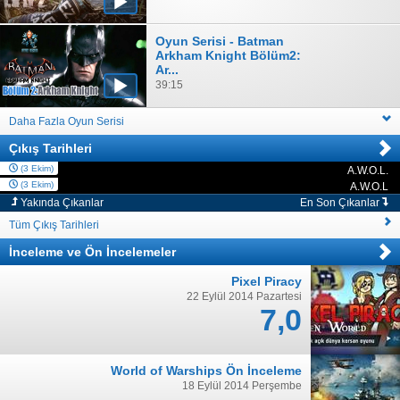
Oyun Serisi - Batman
Arkham Knight Bölüm2:
Ar...
39:15
Daha Fazla Oyun Serisi
Çıkış Tarihleri
(3 Ekim)
A.W.O.L.
PC
(3 Ekim)
A.W.O.L
PC
Yakında Çıkanlar
En Son Çıkanlar
Tüm Çıkış Tarihleri
İnceleme
ve
Ön İncelemeler
Pixel Piracy
22 Eylül 2014 Pazartesi
7,0
World of Warships Ön İnceleme
18 Eylül 2014 Perşembe