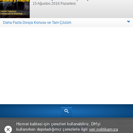
15 Ağustos 2016 Pazartesi
Daha Fazla Dosya Konusu ve Tam Çözüm
Standart Site Görünümü
Hakkımızda
Oyun Haberleri
Yukarı
Hizmet kalitesi için çerezleri kullanabiliriz, DH'yi
Uygulama ile Aç
kullanırken depoladığımız çerezlerle ilgili
veri politikamıza
Telif Hakkı © 2026
Bölüm Sonu Canavarı