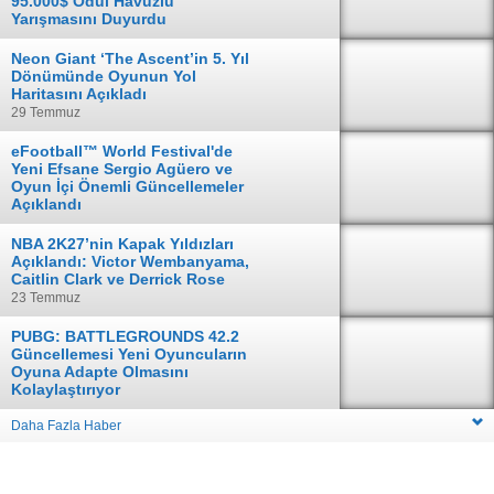
95.000$ Ödül Havuzlu
Yarışmasını Duyurdu
04 Ağustos
Neon Giant ‘The Ascent’in 5. Yıl
Dönümünde Oyunun Yol
Haritasını Açıkladı
29 Temmuz
eFootball™ World Festival'de
Yeni Efsane Sergio Agüero ve
Oyun İçi Önemli Güncellemeler
Açıklandı
28 Temmuz
NBA 2K27’nin Kapak Yıldızları
Açıklandı: Victor Wembanyama,
Caitlin Clark ve Derrick Rose
23 Temmuz
PUBG: BATTLEGROUNDS 42.2
Güncellemesi Yeni Oyuncuların
Oyuna Adapte Olmasını
Kolaylaştırıyor
16 Temmuz
Daha Fazla Haber