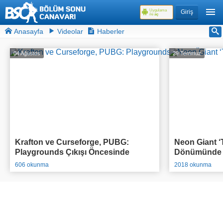
Uygulama
Giriş
ile
aç
Anasayfa
Videolar
Haberler
04 Ağustos
29 Temmuz
Krafton ve Curseforge, PUBG:
Neon Giant ‘T
Playgrounds Çıkışı Öncesinde
Dönümünde O
95.000$ Ödül Havuzlu Yarışmasını
Açıkladı
606 okunma
2018 okunma
Duyurdu