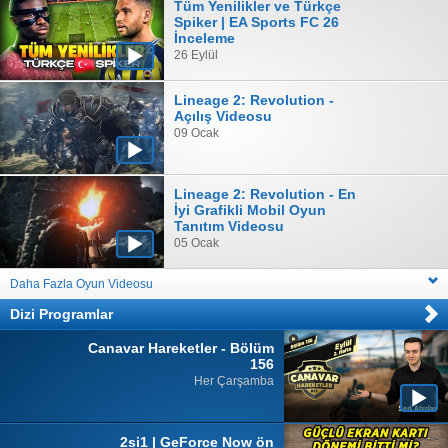
Tüm Yenilikler ve Türkçe
Spiker | EA Sports FC 26
İnceleme
26 Eylül
Lineage 2: Revolution -
Açılış Videosu
09 Ocak
Lineage 2: Revolution - En
İyi Grafikli Mobil Oyun
Tanıtım Videosu
05 Ocak
Daha Fazla Oyun Videosu
Dizi Programlar
Canavar Hareketler - Bölüm
156
Her Çarşamba
2si1 | GeForce Now ön