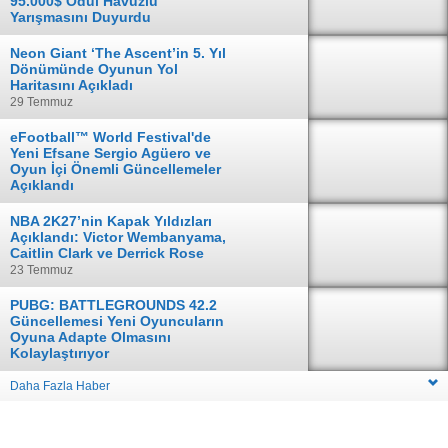
95.000$ Ödül Havuzlu
Yarışmasını Duyurdu
04 Ağustos
Neon Giant ‘The Ascent’in 5. Yıl
Dönümünde Oyunun Yol
Haritasını Açıkladı
29 Temmuz
eFootball™ World Festival'de
Yeni Efsane Sergio Agüero ve
Oyun İçi Önemli Güncellemeler
Açıklandı
28 Temmuz
NBA 2K27’nin Kapak Yıldızları
Açıklandı: Victor Wembanyama,
Caitlin Clark ve Derrick Rose
23 Temmuz
PUBG: BATTLEGROUNDS 42.2
Güncellemesi Yeni Oyuncuların
Oyuna Adapte Olmasını
Kolaylaştırıyor
16 Temmuz
Daha Fazla Haber