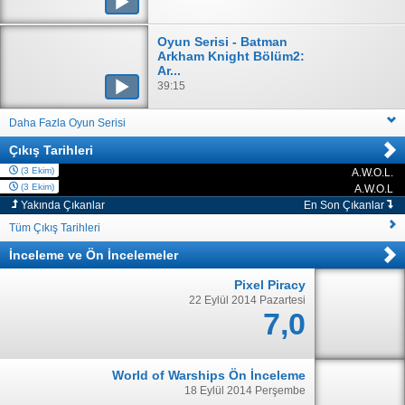
Oyun Serisi - Batman
Arkham Knight Bölüm2:
Ar...
39:15
Daha Fazla Oyun Serisi
Çıkış Tarihleri
(3 Ekim)
A.W.O.L.
PC
(3 Ekim)
A.W.O.L
PC
Yakında Çıkanlar
En Son Çıkanlar
Tüm Çıkış Tarihleri
İnceleme
ve
Ön İncelemeler
Pixel Piracy
22 Eylül 2014 Pazartesi
7,0
World of Warships Ön İnceleme
18 Eylül 2014 Perşembe