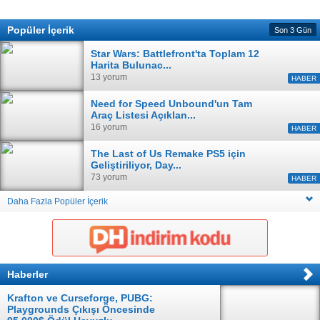
Popüler İçerik
Son 3 Gün
Star Wars: Battlefront'ta Toplam 12
Harita Bulunac...
13 yorum
HABER
Need for Speed Unbound'un Tam
Araç Listesi Açıklan...
16 yorum
HABER
The Last of Us Remake PS5 için
Geliştiriliyor, Day...
73 yorum
HABER
Daha Fazla Popüler İçerik
Haberler
Krafton ve Curseforge, PUBG:
Playgrounds Çıkışı Öncesinde