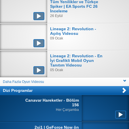
Tüm Yenilikler ve Türkçe
Spiker | EA Sports FC 26
İnceleme
26 Eylül
Lineage 2: Revolution -
Açılış Videosu
09 Ocak
Lineage 2: Revolution - En
İyi Grafikli Mobil Oyun
Tanıtım Videosu
05 Ocak
Daha Fazla Oyun Videosu
Dizi Programlar
Canavar Hareketler - Bölüm
156
Her Çarşamba
2si1 | GeForce Now ön