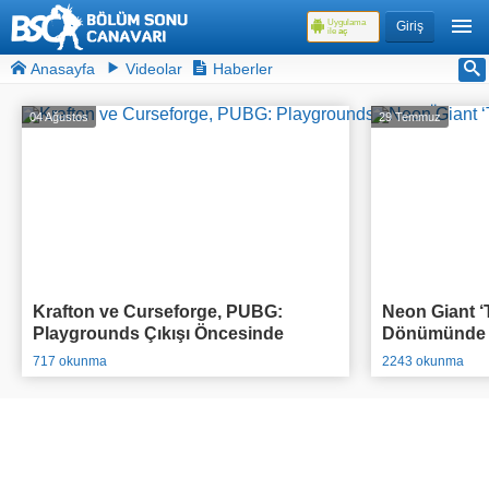
Uygulama
Giriş
ile
aç
Anasayfa
Videolar
Haberler
04 Ağustos
29 Temmuz
Krafton ve Curseforge, PUBG:
Neon Giant ‘T
Playgrounds Çıkışı Öncesinde
Dönümünde O
95.000$ Ödül Havuzlu Yarışmasını
Açıkladı
717 okunma
2243 okunma
Duyurdu