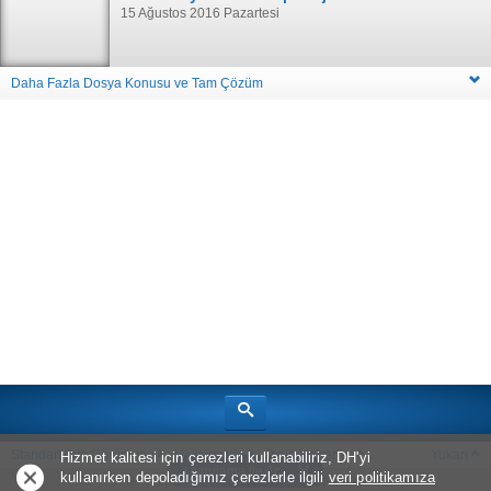
15 Ağustos 2016 Pazartesi
Daha Fazla Dosya Konusu ve Tam Çözüm
Standart Site Görünümü
Hakkımızda
Oyun Haberleri
Yukarı
Hizmet kalitesi için çerezleri kullanabiliriz, DH'yi
Uygulama ile Aç
kullanırken depoladığımız çerezlerle ilgili
veri politikamıza
Telif Hakkı © 2026
Bölüm Sonu Canavarı