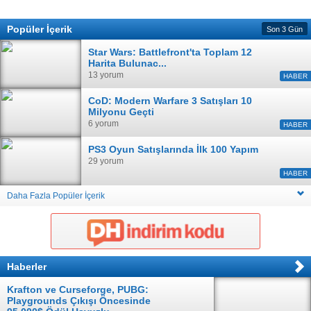
Popüler İçerik
Son 3 Gün
Star Wars: Battlefront'ta Toplam 12
Harita Bulunac...
13 yorum
HABER
CoD: Modern Warfare 3 Satışları 10
Milyonu Geçti
6 yorum
HABER
PS3 Oyun Satışlarında İlk 100 Yapım
29 yorum
HABER
Daha Fazla Popüler İçerik
Haberler
Krafton ve Curseforge, PUBG:
Playgrounds Çıkışı Öncesinde