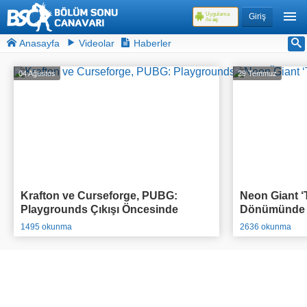
Uygulama
Giriş
ile
aç
Anasayfa
Videolar
Haberler
04 Ağustos
29 Temmuz
Krafton ve Curseforge, PUBG:
Neon Giant ‘T
Playgrounds Çıkışı Öncesinde
Dönümünde O
95.000$ Ödül Havuzlu Yarışmasını
Açıkladı
1495 okunma
2636 okunma
Duyurdu