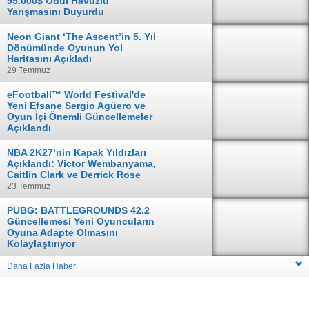
95.000$ Ödül Havuzlu
Yarışmasını Duyurdu
04 Ağustos
Neon Giant ‘The Ascent’in 5. Yıl
Dönümünde Oyunun Yol
Haritasını Açıkladı
29 Temmuz
eFootball™ World Festival'de
Yeni Efsane Sergio Agüero ve
Oyun İçi Önemli Güncellemeler
Açıklandı
28 Temmuz
NBA 2K27’nin Kapak Yıldızları
Açıklandı: Victor Wembanyama,
Caitlin Clark ve Derrick Rose
23 Temmuz
PUBG: BATTLEGROUNDS 42.2
Güncellemesi Yeni Oyuncuların
Oyuna Adapte Olmasını
Kolaylaştırıyor
16 Temmuz
Daha Fazla Haber