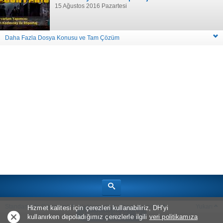
15 Ağustos 2016 Pazartesi
Daha Fazla Dosya Konusu ve Tam Çözüm
Standart Site Görünümü
Hakkımızda
Oyun Haberleri
Yukarı
Hizmet kalitesi için çerezleri kullanabiliriz, DH'yi
Uygulama ile Aç
kullanırken depoladığımız çerezlerle ilgili
veri politikamıza
Telif Hakkı © 2026
Bölüm Sonu Canavarı