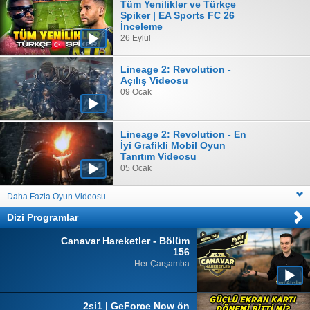
Tüm Yenilikler ve Türkçe
Spiker | EA Sports FC 26
İnceleme
26 Eylül
Lineage 2: Revolution -
Açılış Videosu
09 Ocak
Lineage 2: Revolution - En
İyi Grafikli Mobil Oyun
Tanıtım Videosu
05 Ocak
Daha Fazla Oyun Videosu
Dizi Programlar
Canavar Hareketler - Bölüm
156
Her Çarşamba
2si1 | GeForce Now ön