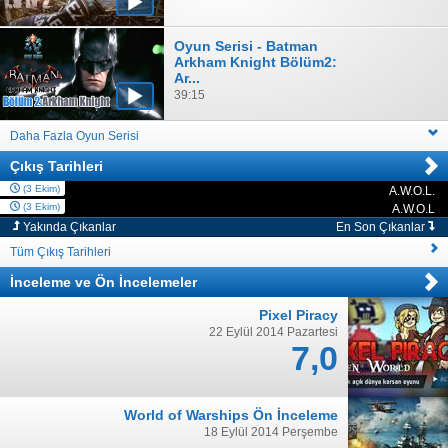
Oyun Serisi - Batman
Arkham Knight Bölüm2:
Ar...
39:15
Daha Fazla Oyun Serisi
Çıkış Tarihleri
(3 Ekim)
A.W.O.L.
PC
(3 Ekim)
A.W.O.L
PC
Yakında Çıkanlar
En Son Çıkanlar
Tüm Çıkış Tarihleri
İnceleme
ve
Ön İncelemeler
Pixel Piracy
22 Eylül 2014 Pazartesi
7,0
World of Warships Ön İnceleme
18 Eylül 2014 Perşembe