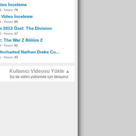
ideo İnceleme
8
- Yorum:
79
a Video İnceleme
3
- Yorum:
50
 2013 Özel: The Division
2
- Yorum:
17
z: The War Z Bölüm 2
6
- Yorum:
92
 Uncharted Nathan Drake Co...
1
- Yorum:
33
Kullanıcı Videosu Yükle ▲
Siz de video yüklemek için tıklayınız