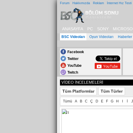
Forum
Hakkımızda
Reklam
İnternet Hız Testi
ANASAYFA
PC
SONY
MICROSO
BSC Videoları
Oyun Videoları
Haberler
Facebook
Twitter
YouTube
Twitch
VİDEO İNCELEMELERİ
Tüm Platformlar
Tüm Türler
Tümü
A
B
C
Ç
D
E
F
G
H
I
İ
J
21