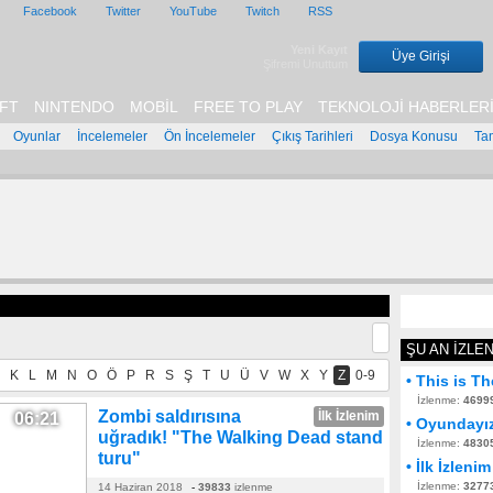
Facebook
Twitter
YouTube
Twitch
RSS
Yeni Kayıt
Üye Girişi
Şifremi Unuttum
FT
NINTENDO
MOBİL
FREE TO PLAY
TEKNOLOJİ HABERLER
Oyunlar
İncelemeler
Ön İncelemeler
Çıkış Tarihleri
Dosya Konusu
Ta
ŞU AN İZLE
K
L
M
N
O
Ö
P
R
S
Ş
T
U
Ü
V
W
X
Y
Z
0-9
• This is T
İzlenme:
4699
Zombi saldırısına
İlk İzlenim
06:21
• Oyundayız
uğradık! "The Walking Dead stand
İzlenme:
4830
turu"
• İlk İzleni
İzlenme:
3277
14 Haziran 2018
-
39833
izlenme