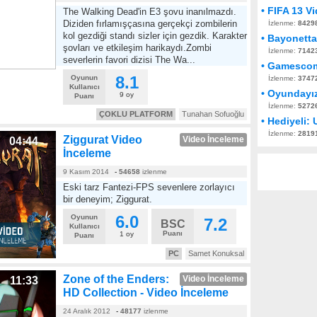
• FIFA 13 V
The Walking Dead'in E3 şovu inanılmazdı.
Diziden fırlamışçasına gerçekçi zombilerin
İzlenme:
8429
kol gezdiği standı sizler için gezdik. Karakter
• Bayonett
şovları ve etkileşim harikaydı.Zombi
İzlenme:
7142
severlerin favori dizisi The Wa...
• Gamescom
8.1
Oyunun
İzlenme:
3747
Kullanıcı
• Oyundayı
9 oy
Puanı
İzlenme:
5272
ÇOKLU PLATFORM
Tunahan Sofuoğlu
• Hediyeli:
İzlenme:
2819
Ziggurat Video
Video İnceleme
04:44
İnceleme
9 Kasım 2014
-
54658
izlenme
Eski tarz Fantezi-FPS sevenlere zorlayıcı
bir deneyim; Ziggurat.
6.0
Oyunun
7.2
BSC
Kullanıcı
Puanı
1 oy
Puanı
PC
Samet Konuksal
Zone of the Enders:
Video İnceleme
11:33
HD Collection - Video İnceleme
24 Aralık 2012
-
48177
izlenme