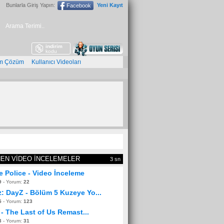
Bunlarla Giriş Yapın:
Yeni Kayıt
Facebook
indirim
İ
kodu
m Çözüm
Kullanıcı Videoları
NEN VİDEO İNCELEMELER
3 sn
he Police - Video İnceleme
9
- Yorum:
22
: DayZ - Bölüm 5 Kuzeye Yo...
5
- Yorum:
123
m - The Last of Us Remast...
3
- Yorum:
31