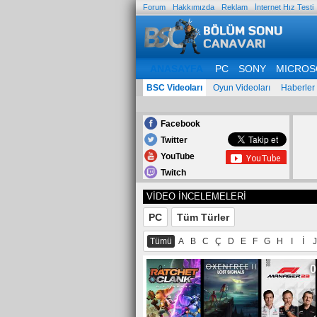
Forum
Hakkımızda
Reklam
İnternet Hız Testi
ANASAYFA
PC
SONY
MICROS
BSC Videoları
Oyun Videoları
Haberler
Facebook
Twitter
YouTube
Twitch
VİDEO İNCELEMELERİ
PC
Tüm Türler
Tümü
A
B
C
Ç
D
E
F
G
H
I
İ
J
0
0