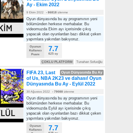
Ay - Ekim 2022
9 Ekim 2022
-
86818
izlenme
Oyun dünyasında bu ay programının yeni
bölümünden herkese merhabalar. Bu
videomuzda Ekim ayı içerisinde çıkış
yapacak olan oyunlardan bazı dikkat çeken
yapımlara yakından bakıyoruz.
7.7
Oyunun
Kullanıcı
625 oy
Puanı
ÇOKLU PLATFORM
Tunahan Sofuoğlu
FIFA 23, Last
Oyun Dünyasında Bu Ay
1:14:43
of Us, NBA 2K23 ve dahası! Oyun
Dünyasında Bu Ay - Eylül 2022
30 Ağustos 2022
-
79088
izlenme
Oyun dünyasında bu ay programının yeni
bölümünden herkese merhabalar. Bu
videomuzda Eylül ayı içerisinde çıkış
yapacak olan oyunlardan bazı dikkat çeken
yapımlara yakından bakıyoruz.
7.7
Oyunun
Kullanıcı
625 oy