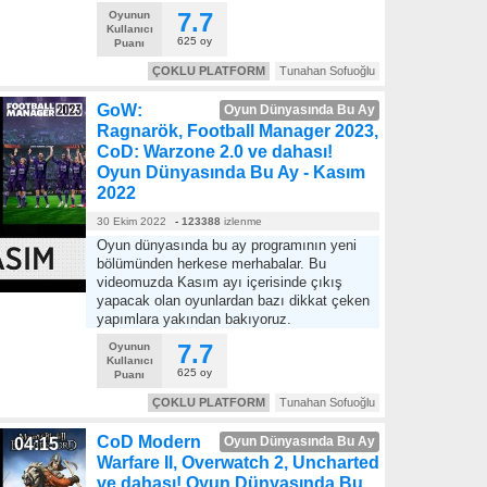
7.7
Oyunun
Kullanıcı
625 oy
Puanı
ÇOKLU PLATFORM
Tunahan Sofuoğlu
GoW:
Oyun Dünyasında Bu Ay
Ragnarök, Football Manager 2023,
CoD: Warzone 2.0 ve dahası!
Oyun Dünyasında Bu Ay - Kasım
2022
30 Ekim 2022
-
123388
izlenme
Oyun dünyasında bu ay programının yeni
bölümünden herkese merhabalar. Bu
videomuzda Kasım ayı içerisinde çıkış
yapacak olan oyunlardan bazı dikkat çeken
yapımlara yakından bakıyoruz.
7.7
Oyunun
Kullanıcı
625 oy
Puanı
ÇOKLU PLATFORM
Tunahan Sofuoğlu
CoD Modern
Oyun Dünyasında Bu Ay
04:15
Warfare II, Overwatch 2, Uncharted
ve dahası! Oyun Dünyasında Bu