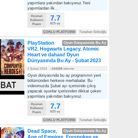
yapımlara yakından bakıyoruz.Yeni
yapımlardan ilk...
7.7
Oyunun
Kullanıcı
625 oy
Puanı
ÇOKLU PLATFORM
Tunahan Sofuoğlu
PlayStation
Oyun Dünyasında Bu Ay
VR2, Hogwarts Legacy, Atomic
Heart ve dahası! Oyun
Dünyasında Bu Ay - Şubat 2023
2 Şubat 2023
-
104328
izlenme
Oyun dünyasında bu ay programının yeni
bölümünden herkese merhabalar. Bu
videomuzda Şubat ayı içerisinde çıkış
yapacak oyunlar içerisinden dikkat çeken
yapımlara yakından bakıyoruz.
7.7
Oyunun
Kullanıcı
625 oy
Puanı
ÇOKLU PLATFORM
Tunahan Sofuoğlu
Dead Space,
Oyun Dünyasında Bu Ay
01:49
Age of Empires, Forspoken ve