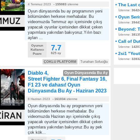
• The Last 
4 Temmuz 2023
-
155083
izlenme
İzlenme:
3642
Oyun dünyasında bu ay programının yeni
bölümünden herkese merhabalar. Bu
• Oyun Seris
videomuzda Temmuz ayı içerisinde çıkış
İzlenme:
3944
yapacak oyunlar içerisinden dikkat çeken
• Beyond: 
yapımlara yakından bakıyoruz.Yılın bazı
İzlenme:
3813
ayları ...
• Call of Du
7.7
Oyunun
İzlenme:
1420
Kullanıcı
• 2si1 "Yout
625 oy
Puanı
İzlenme:
3283
ÇOKLU PLATFORM
Tunahan Sofuoğlu
Diablo 4,
Oyun Dünyasında Bu Ay
Street Fighter 6, Final Fantasy 16,
F1 23 ve dahası! Oyun
Dünyasında Bu Ay - Haziran 2023
8 Haziran 2023
-
161034
izlenme
Oyun dünyasında bu ay programının yeni
bölümünden herkese merhabalar. Bu
videomuzda Haziran ayı içerisinde çıkış
yapacak oyunlar içerisinden dikkat çeken
yapımlara yakından bakıyoruz.Bu ay pek
çok kök...