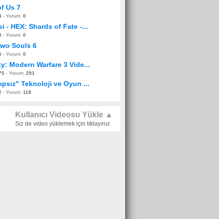
of Us 7
4
- Yorum:
0
i - HEX: Shards of Fate -...
3
- Yorum:
0
Two Souls 6
5
- Yorum:
0
ty: Modern Warfare 3 Vide...
75
- Yorum:
291
ıpsız" Teknoloji ve Oyun ...
2
- Yorum:
118
Kullanıcı Videosu Yükle ▲
Siz de video yüklemek için tıklayınız