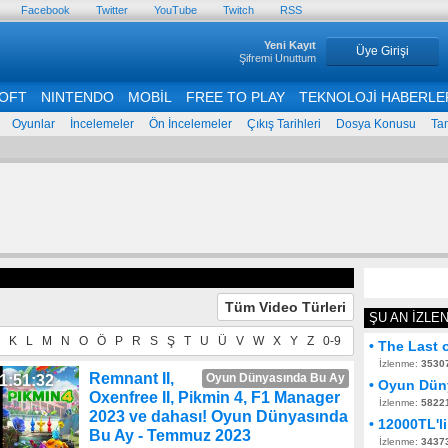
Facebook
Twitter
YouTube
Twitch
RSS
Yeni Kayıt
Üye Girişi
Şifremi Unuttum
OFT
NINTENDO
MOBİL
FREE TO PLAY
TEKNOLOJİ HABERLE
Oyunlar
İncelemeler
Ön İncelemeler
Çıkış Tarihleri
Dosya Konusu
Ta
Tüm Video Türleri
ŞU AN İZLE
K
L
M
N
O
Ö
P
R
S
Ş
T
U
Ü
V
W
X
Y
Z
0-9
• The Last 
İzlenme:
3530
Remnant II,
Oyun Dünyasında Bu Ay
1:51:32
• Oyun Düny
Oxenfree II, Pikmin 4, F1 Manager
İzlenme:
5822
2023 ve dahası! Oyun Dünyasında
• 12000TL'li
Bu Ay - Temmuz 2023
İzlenme:
3437