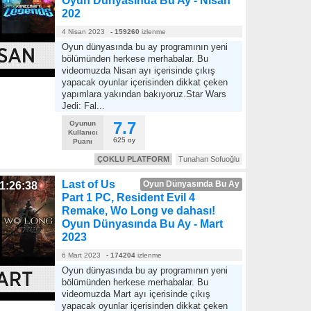
Oyun Dünyasında Bu Ay - Nisan
202
4 Nisan 2023
-
159260
izlenme
Oyun dünyasında bu ay programının yeni
bölümünden herkese merhabalar. Bu
videomuzda Nisan ayı içerisinde çıkış
yapacak oyunlar içerisinden dikkat çeken
yapımlara yakından bakıyoruz.Star Wars
Jedi: Fal...
7.7
Oyunun
Kullanıcı
625 oy
Puanı
ÇOKLU PLATFORM
Tunahan Sofuoğlu
Last of Us
Oyun Dünyasında Bu Ay
1:26:38
Part 1 PC, Resident Evil 4
Remake, Wo Long ve dahası!
Oyun Dünyasında Bu Ay - Mart
2023
6 Mart 2023
-
174204
izlenme
Oyun dünyasında bu ay programının yeni
bölümünden herkese merhabalar. Bu
videomuzda Mart ayı içerisinde çıkış
yapacak oyunlar içerisinden dikkat çeken