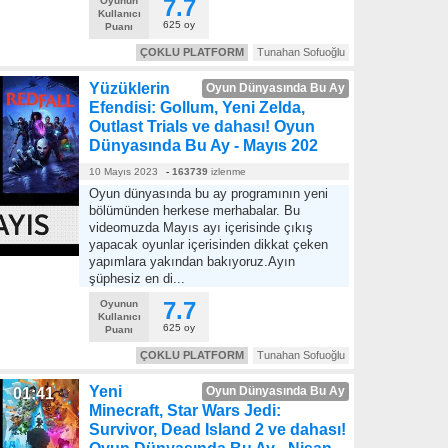
7.7
Oyunun
Kullanıcı
625 oy
Puanı
ÇOKLU PLATFORM
Tunahan Sofuoğlu
Yüzüklerin
Oyun Dünyasında Bu Ay
Efendisi: Gollum, Yeni Zelda,
Outlast Trials ve dahası! Oyun
Dünyasında Bu Ay - Mayıs 202
10 Mayıs 2023
-
163739
izlenme
Oyun dünyasında bu ay programının yeni
bölümünden herkese merhabalar. Bu
videomuzda Mayıs ayı içerisinde çıkış
yapacak oyunlar içerisinden dikkat çeken
yapımlara yakından bakıyoruz.Ayın
şüphesiz en di...
7.7
Oyunun
Kullanıcı
625 oy
Puanı
ÇOKLU PLATFORM
Tunahan Sofuoğlu
Yeni
Oyun Dünyasında Bu Ay
01:41
Minecraft, Star Wars Jedi:
Survivor, Dead Island 2 ve dahası!