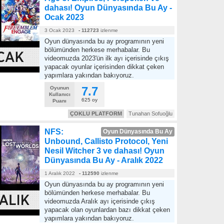
dahası! Oyun Dünyasında Bu Ay -
Ocak 2023
3 Ocak 2023
-
112723
izlenme
Oyun dünyasında bu ay programının yeni
bölümünden herkese merhabalar. Bu
videomuzda 2023'ün ilk ayı içerisinde çıkış
yapacak oyunlar içerisinden dikkat çeken
yapımlara yakından bakıyoruz.
7.7
Oyunun
Kullanıcı
625 oy
Puanı
ÇOKLU PLATFORM
Tunahan Sofuoğlu
NFS:
Oyun Dünyasında Bu Ay
Unbound, Callisto Protocol, Yeni
Nesil Witcher 3 ve dahası! Oyun
Dünyasında Bu Ay - Aralık 2022
1 Aralık 2022
-
112590
izlenme
Oyun dünyasında bu ay programının yeni
bölümünden herkese merhabalar. Bu
videomuzda Aralık ayı içerisinde çıkış
yapacak olan oyunlardan bazı dikkat çeken
yapımlara yakından bakıyoruz.