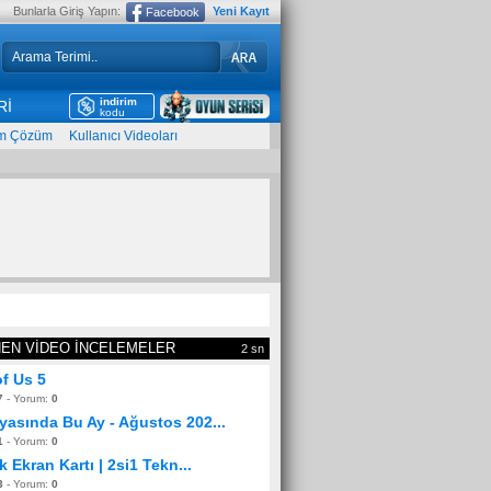
Bunlarla Giriş Yapın:
Yeni Kayıt
Facebook
indirim
Rİ
kodu
m Çözüm
Kullanıcı Videoları
NEN VİDEO İNCELEMELER
1 sn
of Us 5
7
- Yorum:
0
asında Bu Ay - Ağustos 202...
1
- Yorum:
0
k Ekran Kartı | 2si1 Tekn...
3
- Yorum:
0