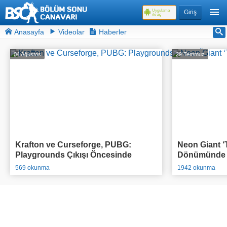
Uygulama
Giriş
ile
aç
Anasayfa
Videolar
Haberler
04 Ağustos
29 Temmuz
Krafton ve Curseforge, PUBG:
Neon Giant ‘T
Playgrounds Çıkışı Öncesinde
Dönümünde O
95.000$ Ödül Havuzlu Yarışmasını
Açıkladı
569 okunma
1942 okunma
Duyurdu