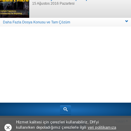
15 Ağustos 2016 Pazartesi
Daha Fazla Dosya Konusu ve Tam Çözüm
Standart Site Görünümü
Hakkımızda
Oyun Haberleri
Yukarı
Hizmet kalitesi için çerezleri kullanabiliriz, DH'yi
Uygulama ile Aç
kullanırken depoladığımız çerezlerle ilgili
veri politikamıza
Telif Hakkı © 2026
Bölüm Sonu Canavarı