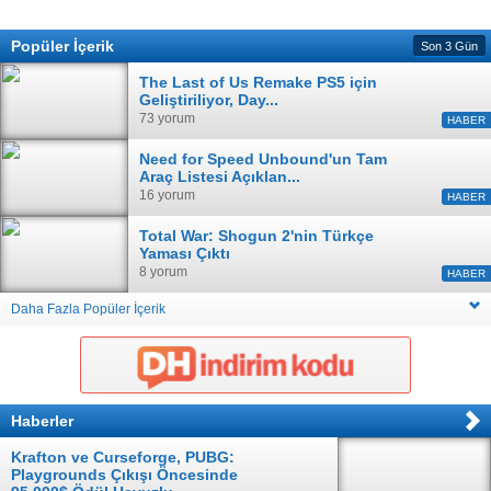
Popüler İçerik
Son 3 Gün
The Last of Us Remake PS5 için
Geliştiriliyor, Day...
73 yorum
HABER
Need for Speed Unbound'un Tam
Araç Listesi Açıklan...
16 yorum
HABER
Total War: Shogun 2'nin Türkçe
Yaması Çıktı
8 yorum
HABER
Daha Fazla Popüler İçerik
Haberler
Krafton ve Curseforge, PUBG:
Playgrounds Çıkışı Öncesinde