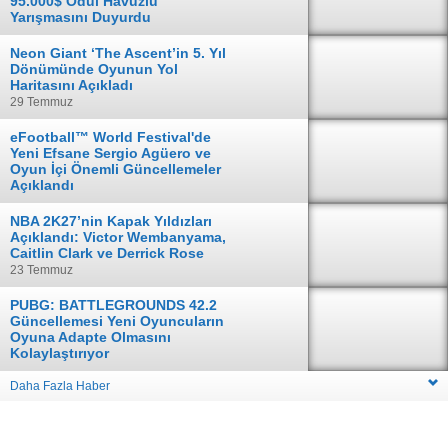
95.000$ Ödül Havuzlu
Yarışmasını Duyurdu
04 Ağustos
Neon Giant ‘The Ascent’in 5. Yıl
Dönümünde Oyunun Yol
Haritasını Açıkladı
29 Temmuz
eFootball™ World Festival'de
Yeni Efsane Sergio Agüero ve
Oyun İçi Önemli Güncellemeler
Açıklandı
28 Temmuz
NBA 2K27’nin Kapak Yıldızları
Açıklandı: Victor Wembanyama,
Caitlin Clark ve Derrick Rose
23 Temmuz
PUBG: BATTLEGROUNDS 42.2
Güncellemesi Yeni Oyuncuların
Oyuna Adapte Olmasını
Kolaylaştırıyor
16 Temmuz
Daha Fazla Haber