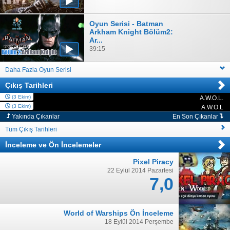
Oyun Serisi - Batman
Arkham Knight Bölüm2:
Ar...
39:15
Daha Fazla Oyun Serisi
Çıkış Tarihleri
(3 Ekim)
A.W.O.L.
PC
(3 Ekim)
A.W.O.L
PC
Yakında Çıkanlar
En Son Çıkanlar
Tüm Çıkış Tarihleri
İnceleme
ve
Ön İncelemeler
Pixel Piracy
22 Eylül 2014 Pazartesi
7,0
World of Warships Ön İnceleme
18 Eylül 2014 Perşembe