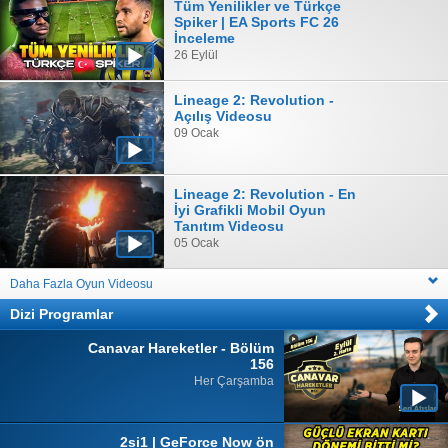
Tüm Yenilikler ve Türkçe
Spiker | EA Sports FC 26
İnceleme
26 Eylül
Lineage 2: Revolution -
Açılış Videosu
09 Ocak
Lineage 2: Revolution - En
İyi Grafikli Mobil Oyun
Tanıtım Videosu
05 Ocak
Daha Fazla Oyun Videosu
Dizi Programlar
Canavar Hareketler - Bölüm
156
Her Çarşamba
2si1 | GeForce Now ön