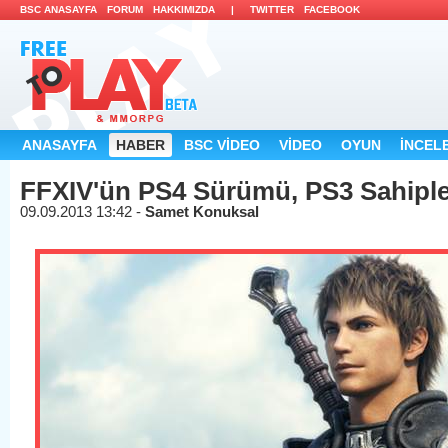
BSC ANASAYFA
FORUM
HAKKIMIZDA
|
TWITTER
FACEBOOK
ANASAYFA
HABER
BSC VİDEO
VİDEO
OYUN
İNCEL
FFXIV'ün PS4 Sürümü, PS3 Sahiple
09.09.2013 13:42 -
Samet Konuksal