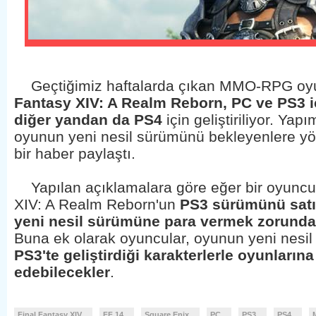
Geçtiğimiz haftalarda çıkan MMO-RPG o
Fantasy XIV: A Realm Reborn, PC ve PS3 iç
diğer yandan da PS4
için geliştiriliyor. Ya
oyunun yeni nesil sürümünü bekleyenlere yön
bir haber paylaştı.
Yapılan açıklamalara göre eğer bir oyuncu
XIV: A Realm Reborn'un
PS3 sürümünü satı
yeni nesil sürümüne para vermek zorund
Buna ek olarak oyuncular, oyunun yeni nesi
PS3'te geliştirdiği karakterlerle oyunları
edebilecekler
.
Final Fantasy XIV
FF 14
Square Enix
PC
PS3
PS4