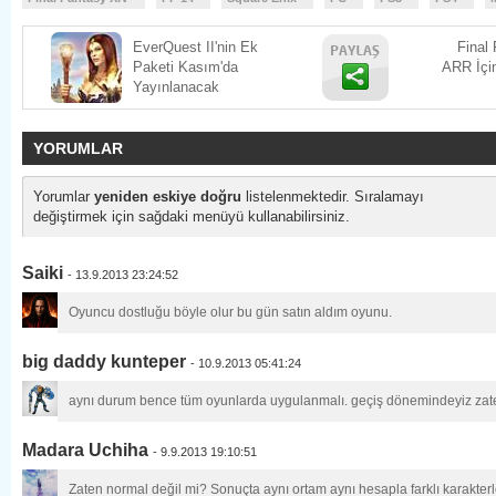
EverQuest II'nin Ek
Final
Paketi Kasım'da
ARR İçi
Yayınlanacak
YORUMLAR
Yorumlar
yeniden eskiye doğru
listelenmektedir. Sıralamayı
değiştirmek için sağdaki menüyü kullanabilirsiniz.
Saiki
- 13.9.2013 23:24:52
Oyuncu dostluğu böyle olur bu gün satın aldım oyunu.
big daddy kunteper
- 10.9.2013 05:41:24
aynı durum bence tüm oyunlarda uygulanmalı. geçiş dönemindeyiz zate
Madara Uchiha
- 9.9.2013 19:10:51
Zaten normal değil mi? Sonuçta aynı ortam aynı hesapla farklı karakterl