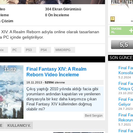
deo
304 Ekran Görüntüsü
eleme
0 Ön İnceleme
m Çözüm
TAKİBE
 XIV: A Realm Reborn adıyla online olarak tasarlanan
AL
PC içinde geliştiriliyor.
5,5
nix
PC
PS3
PS4
MMORPG
SON GÜNCE
Final Fa
Final Fantasy XIV: A Realm
11:12
Konsolla
Reborn Video İnceleme
5.2.2024
16.11.2013
-
52594
izlenme
Final Fa
Ortaya Ç
Çıkış yaptığı 2010 yılında aldığı facia gibi
23.10.202
yorumların ardından kapatılan ve yenilenen
dünyasıyla bir kez daha karşımıza çıkan
Final Fa
Final Fantasy XIV küllerinden doğmuş
Geliyor
olabilir mi?
29.7.2023
Final F
Beril Sergün
Rekorun
5.7.2021
ME
KULLANICI V.
Final F