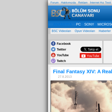
Forum
Hakkımızda
Reklam
İnternet Hız Testi
ANASAYFA
PC
SONY
MICROS
BSC Videoları
Oyun Videoları
Haberler
Facebook
Twitter
YouTube
Twitch
Final Fantasy XIV: A Re
27.8.2013