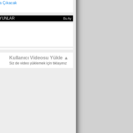
a Çıkacak
YUNLAR
Bu Ay
Kullanıcı Videosu Yükle ▲
Siz de video yüklemek için tıklayınız