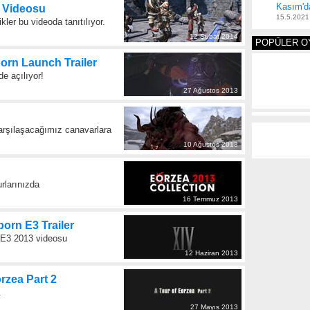
Kasım'd
m Videosu
15.5.2021
ler bu videoda tanıtılıyor.
12 Şubat 2014
POPÜLER O
orn Launch Trailer
e açılıyor!
27 Ağustos 2013
arşılaşacağımız canavarlara
10 Ağustos 2013
rlarınızda
16 Temmuz 2013
born E3 Trailer
n E3 2013 videosu
12 Haziran 2013
orzea Part 2
.
27 Mayıs 2013