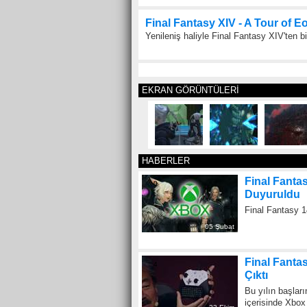
Final Fantasy XIV - A Tour of E
Yenileniş haliyle Final Fantasy XIV'ten b
EKRAN GÖRÜNTÜLERİ
HABERLER
Final Fantas
0
Duyuruldu
Final Fantasy 1
05 Şubat
Final Fanta
4
Çıktı
Bu yılın başlar
içerisinde Xbox