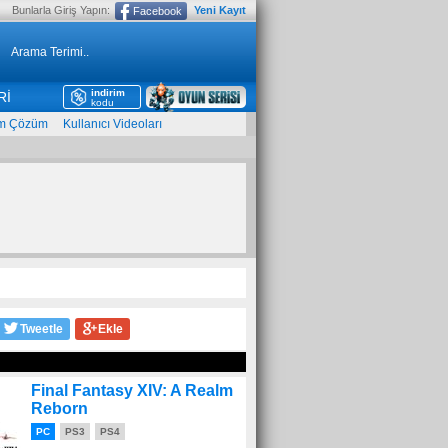
Bunlarla Giriş Yapın:
Yeni Kayıt
Facebook
indirim
Rİ
kodu
m Çözüm
Kullanıcı Videoları
Tweetle
Ekle
Final Fantasy XIV: A Realm
Reborn
PC
PS3
PS4