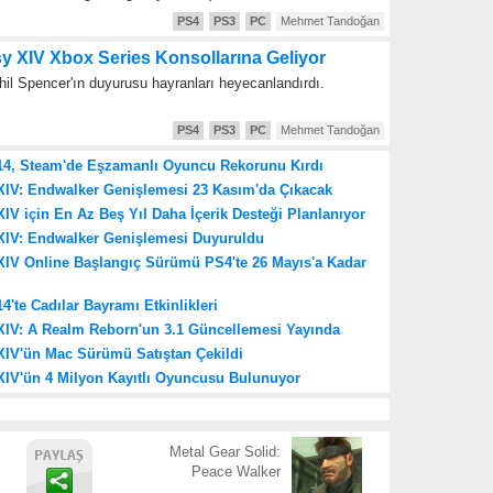
PS4
PS3
PC
Mehmet Tandoğan
sy XIV Xbox Series Konsollarına Geliyor
il Spencer'ın duyurusu hayranları heyecanlandırdı.
PS4
PS3
PC
Mehmet Tandoğan
 14, Steam'de Eşzamanlı Oyuncu Rekorunu Kırdı
 XIV: Endwalker Genişlemesi 23 Kasım'da Çıkacak
XIV için En Az Beş Yıl Daha İçerik Desteği Planlanıyor
 XIV: Endwalker Genişlemesi Duyuruldu
 XIV Online Başlangıç Sürümü PS4'te 26 Mayıs'a Kadar
4'te Cadılar Bayramı Etkinlikleri
 XIV: A Realm Reborn'un 3.1 Güncellemesi Yayında
XIV'ün Mac Sürümü Satıştan Çekildi
XIV'ün 4 Milyon Kayıtlı Oyuncusu Bulunuyor
Metal Gear Solid:
Peace Walker