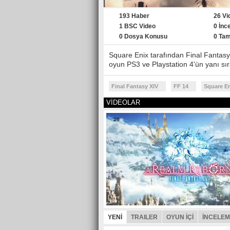
193 Haber
26 Vi
1 BSC Video
0 İnc
0 Dosya Konusu
0 Ta
Square Enix tarafından Final Fantasy
oyun PS3 ve Playstation 4'ün yanı sıra 
Final Fantasy XIV
FF 14
Square E
VİDEOLAR
26
YENİ
TRAILER
OYUN İÇİ
İNCELE