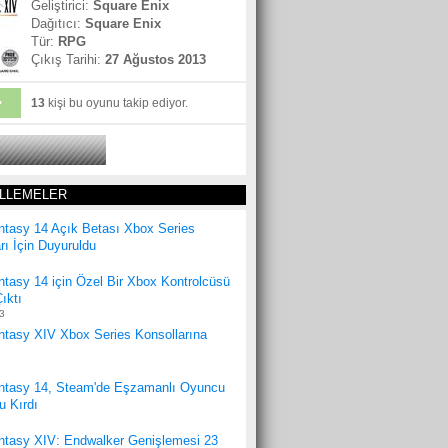
Geliştirici:
Square Enix
Dağıtıcı:
Square Enix
Tür:
RPG
Çıkış Tarihi:
27 Ağustos 2013
+
13
kişi bu oyunu takip ediyor.
22
OY
LLEMELER
ntasy 14 Açık Betası Xbox Series
rı İçin Duyuruldu
ntasy 14 için Özel Bir Xbox Kontrolcüsü
ıktı
3
ntasy XIV Xbox Series Konsollarına
antasy 14, Steam'de Eşzamanlı Oyuncu
u Kırdı
antasy XIV: Endwalker Genişlemesi 23