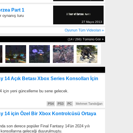
orzea Part 1
ir oynanış turu
27 Mayıs 2013
Oyunun Tüm Videoları »
(14 / 266)
Tümünü Gör »
y 14 Açık Betası Xbox Series Konsolları İçin
4 için yeni güncelleme bu sene gelecek.
PS4
PS3
PC
Mehmet Tandoğan
sy 14 için Özel Bir Xbox Kontrolcüsü Ortaya
ında son derece popüler Final Fantasy 14'ün 2024 yılı
 konsollarına geleceği duyurulmuştu.