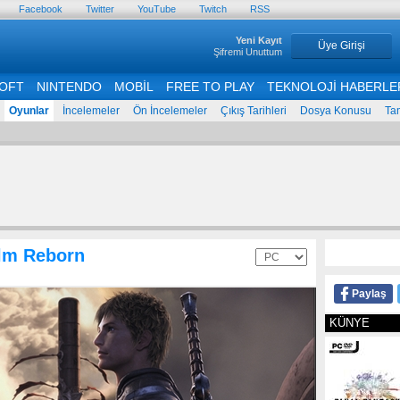
Facebook
Twitter
YouTube
Twitch
RSS
Yeni Kayıt
Üye Girişi
Şifremi Unuttum
OFT
NINTENDO
MOBİL
FREE TO PLAY
TEKNOLOJİ HABERLE
Oyunlar
İncelemeler
Ön İncelemeler
Çıkış Tarihleri
Dosya Konusu
Ta
alm Reborn
Paylaş
KÜNYE