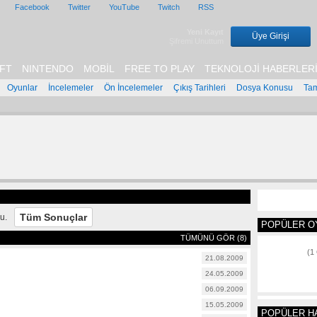
Facebook
Twitter
YouTube
Twitch
RSS
Yeni Kayıt
Üye Girişi
Şifremi Unuttum
FT
NINTENDO
MOBİL
FREE TO PLAY
TEKNOLOJİ HABERLER
Oyunlar
İncelemeler
Ön İncelemeler
Çıkış Tarihleri
Dosya Konusu
Ta
Tüm Sonuçlar
u.
POPÜLER O
TÜMÜNÜ GÖR (8)
(1
21.08.2009
24.05.2009
06.09.2009
15.05.2009
POPÜLER H