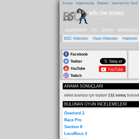
Forum
Hakkımızda
Reklam
İnternet Hız Testi
ANASAYFA
PC
SONY
MICROSO
BSC Videoları
Oyun Videoları
Haberler
Facebook
Twitter
YouTube
Twitch
ARAMA SONUÇLARI
etiket araması için toplam
132 sonuç
bulund
BULUNAN OYUN İNCELEMELERİ
Overlord 2
Race Pro
Section 8
LocoRoco 2