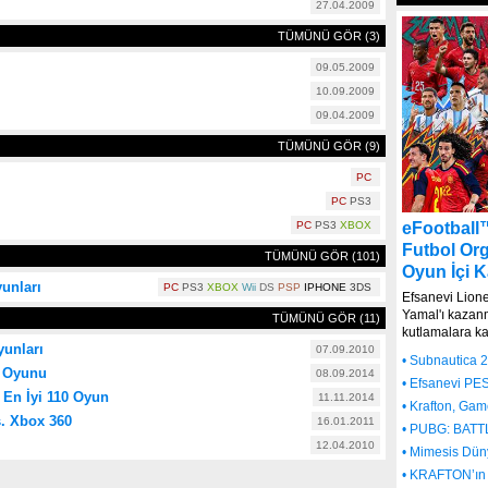
27.04.2009
TÜMÜNÜ GÖR (3)
09.05.2009
10.09.2009
09.04.2009
TÜMÜNÜ GÖR (9)
PC
PC
PS3
PC
PS3
XBOX
eFootball
Futbol Or
TÜMÜNÜ GÖR (101)
Oyun İçi 
unları
PC
PS3
XBOX
Wii
DS
PSP
IPHONE
3DS
Efsanevi Lione
Yamal'ı kazanm
TÜMÜNÜ GÖR (11)
kutlamalara kat
yunları
07.09.2010
• Subnautica 2
0 Oyunu
08.09.2014
• Efsanevi PES
 En İyi 110 Oyun
11.11.2014
• Krafton, Gam
s. Xbox 360
16.01.2011
• PUBG: BATT
12.04.2010
• Mimesis Dün
• KRAFTON’ın 