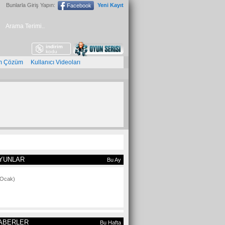
Bunlarla Giriş Yapın:
Yeni Kayıt
Facebook
indirim
İ
kodu
m Çözüm
Kullanıcı Videoları
YUNLAR
Bu Ay
 Ocak)
ABERLER
Bu Hafta