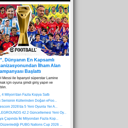
1
™, Dünyanın En Kapsamlı
ganizasyonundan İlham Alan
Kampanyası Başlattı
l Messi ile İspanyol süperstar Lamine
ak için oyuna şimdi giriş yapın ve
ılın.
, 4 Milyon'dan Fazla Kopya Sattı
 Serisinin Küllerinden Doğan eFoo...
escom 2026'da 5 Yeni Oyunla Yer A...
LEGROUNDS 42.2 Güncellemesi Yeni Oy...
ya Çapında İki Milyondan Fazla Kop...
Düzenlediği PUBG Nations Cup 2026 ...