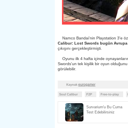
Namco Bandai'nin Playstation 3'e özel
Calibur: Lost Swords bugün Avrupa
çıkışını gerçekleştirmişti.
Oyunu ilk 4 hafta içinde oynayanların 
Swords'un tek kişilik bir oyun olduğun
görülebilir.
eurogamer
Kaynak
Soul Calibur
F2P
Free-to-play
Survarium'u Bu Cuma
Test Edebilirsiniz