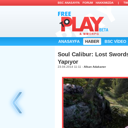
BSC ANASAYFA
FORUM
HAKKIMIZDA
|
TW
ANASAYFA
HABER
BSC VİDEO
Soul Calibur: Lost Sword
Yapıyor
23.04.2014 11:11 -
Alkan Adakaner