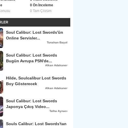
me
0 Ön İnceleme
Konusu
0 Tam Çözüm
ERLER
Soul Calibur: Lost Swords'ün
Online Servisler...
Tunahan Başol
Soul Calibur: Lost Swords
Bugün Avrupa PSN'de...
Alkan Adakaner
Hilde, Soulcalibur Lost Swords
Boy Gösterecek
Alkan Adakaner
Soul Calibur: Lost Swords
Japonya Çıkış Video...
Talha Aynacı
Souls Calibur: Lost Swords'tan