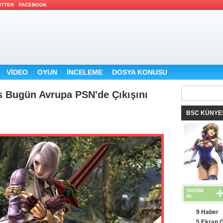
ITTER
FACEBOOK
VİDEO
OYUN
İNCELEME
DOSYA KONUSU
s Bugün Avrupa PSN'de Çıkışını
BSC KÜNYE
TAKİBE
AL
9 Haber
5 Ekran 