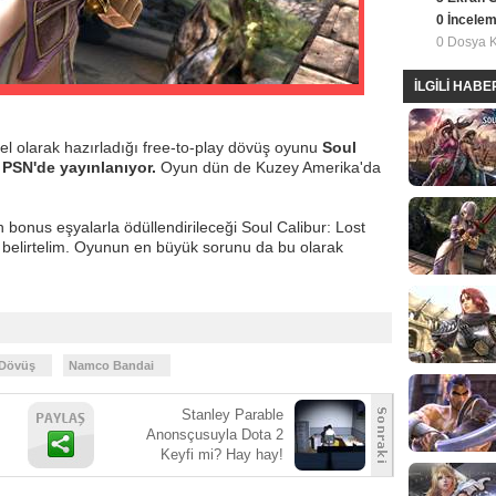
0 İncele
0 Dosya 
İLGİLİ HAB
 olarak hazırladığı free-to-play dövüş oyunu
Soul
 PSN'de yayınlanıyor.
Oyun dün de Kuzey Amerika'da
bonus eşyalarla ödüllendirileceği Soul Calibur: Lost
u belirtelim. Oyunun en büyük sorunu da bu olarak
Dövüş
Namco Bandai
Stanley Parable
Anonsçusuyla Dota 2
Keyfi mi? Hay hay!