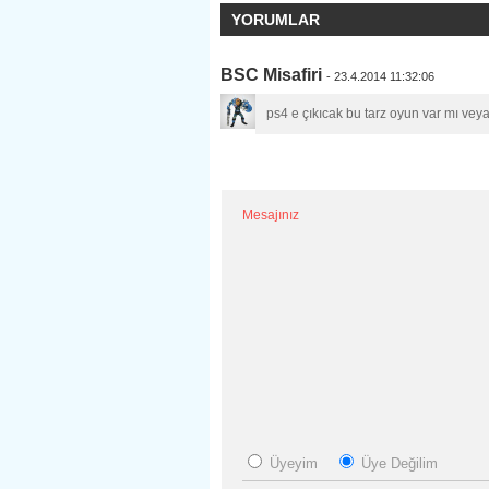
YORUMLAR
BSC Misafiri
- 23.4.2014 11:32:06
ps4 e çıkıcak bu tarz oyun var mı veya
Mesajınız
Üyeyim
Üye Değilim