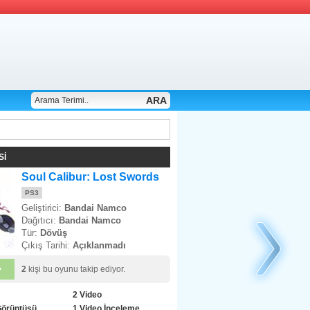
ARA
Sİ
Soul Calibur: Lost Swords
PS3
Geliştirici:
Bandai Namco
Dağıtıcı:
Bandai Namco
Tür:
Dövüş
Çıkış Tarihi:
Açıklanmadı
+
2
kişi bu oyunu takip ediyor.
2 Video
Görüntüsü
1 Video İnceleme