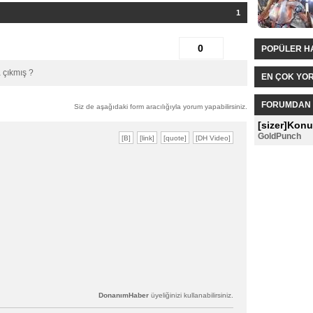
1
0
POPÜLER H
 çıkmış ?
EN ÇOK YO
FORUMDAN 
Siz de aşağıdaki form aracılığıyla yorum yapabilirsiniz.
[sizer]Konu
GoldPunch
DonanımHaber
üyeliğinizi kullanabilirsiniz.