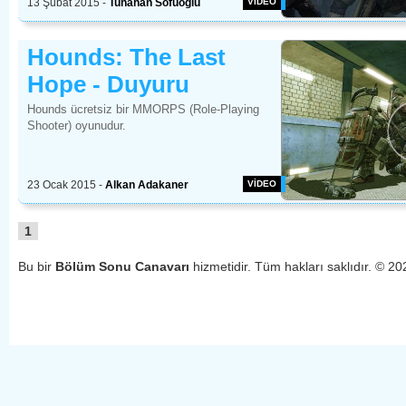
13 Şubat 2015
- 
Tunahan Sofuoğlu 
VİDEO 
Hounds: The Last 
Hope - Duyuru
Hounds ücretsiz bir MMORPS (Role-Playing
Shooter) oyunudur.
23 Ocak 2015
- 
Alkan Adakaner 
VİDEO 
1
Bu bir 
Bölüm Sonu Canavarı 
hizmetidir. Tüm hakları saklıdır. © 20