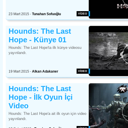
23 Mart 2015
- 
Tunahan Sofuoğlu 
VİDEO 
Hounds: The Last 
Hope - Künye 01
Hounds: The Last Hope'ta ilk künye videosu
yayınlandı.
19 Mart 2015
- 
Alkan Adakaner 
VİDEO 
Hounds: The Last 
Hope - İlk Oyun İçi
Video
Hounds: The Last Hope'a ait ilk oyun için video
yayınlandı.