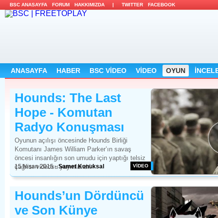
BSC ANASAYFA 
FORUM 
HAKKIMIZDA 
| 
TWITTER 
FACEBOOK 
ANASAYFA 
HABER 
BSC VİDEO 
VİDEO 
OYUN 
İNCELE
Hounds: The Last 
Hope - Komutan
Radyo Konuşması
Oyunun açılışı öncesinde Hounds Birliği
Komutanı James William Parker’ın savaş
öncesi insanlığın son umudu için yaptığı telsiz
15 Nisan 2015
çağrısı videosu yayınlandı!
- 
Samet Konuksal 
VİDEO 
Hounds’un Dördüncü 
ve Son Künye