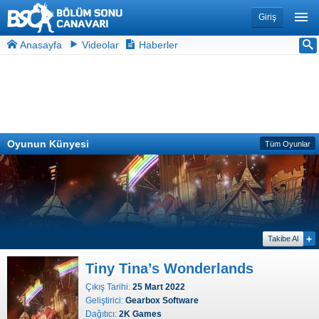
Giriş
Anasayfa
Videolar
Haberler
Oyunun Künyesi
Tüm Oyunlar
+
Takibe Al
Tiny Tina’s Wonderlands
Çıkış Tarihi:
25 Mart 2022
Geliştirici:
Gearbox Software
Dağıtıcı:
2K Games