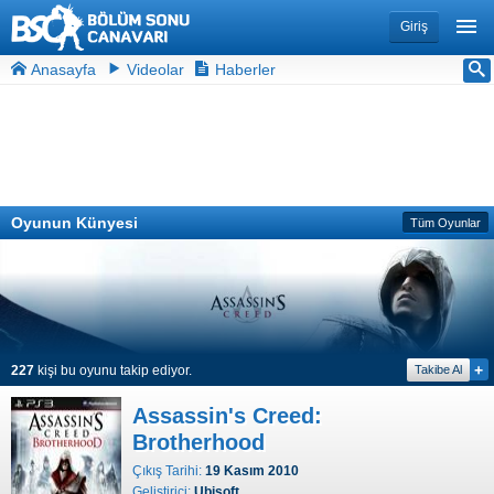
Giriş
Anasayfa
Videolar
Haberler
Oyunun Künyesi
Tüm Oyunlar
+
227
kişi bu oyunu takip ediyor.
Takibe Al
Assassin's Creed:
Brotherhood
Çıkış Tarihi:
19 Kasım 2010
Geliştirici:
Ubisoft