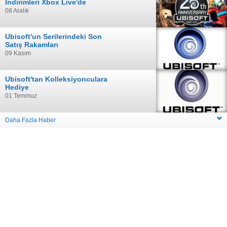
İndirimleri Xbox Live'de
08 Aralık
Ubisoft'un Serilerindeki Son
Satış Rakamları
09 Kasım
Ubisoft'tan Kolleksiyonculara
Hediye
01 Temmuz
Daha Fazla Haber