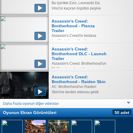
Bu içerikte Ezio, Leonardo Da
Vinci'yi kaçıran örgütün peşine
düşüyor.
Assassin's Creed:
Brotherhood - Pienza
Trailer
Assassin's Creed'in bedava
içeriğindeki yeni harita ve yeni
mod bilgileri bu videoda veriliyor.
Assassin's Creed:
Brotherhood DLC - Launch
Trailer
Assassin's Creed: Brotherhood'un
DLC'sinden çıkış videosu.
Assassin's Creed:
Brotherhood - Raiden Skin
AC: Brotherhood'un Raiden
Skin'ine tanıtım videosu geldi.
Daha Fazla oyunun diğer videoları
Oyunun Ekran Görüntüleri
50 adet