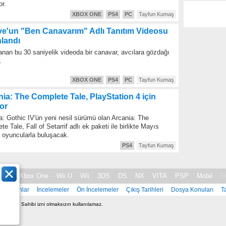
or.
XBOX ONE
PS4
PC
Tayfun Kumaş
ve'un "Ben Canavarım" Adlı Tanıtım Videosu
nlandı
anan bu 30 saniyelik videoda bir canavar, avcılara gözdağı
.
XBOX ONE
PS4
PC
Tayfun Kumaş
ia: The Complete Tale, PlayStation 4 için
or
a: Gothic IV'ün yeni nesil sürümü olan Arcania: The
e Tale, Fall of Setarrif adlı ek paketi ile birlikte Mayıs
 oyuncularla buluşacak.
PS4
Tayfun Kumaş
 360
Xbox One
Wii U
Wii
3DS
DS
NX
VITA
PSP
Mobil
F
Oyunlar
İncelemeler
Ön İncelemeler
Çıkış Tarihleri
Dosya Konuları
T
BSC
- Site Sahibi izni olmaksızın kullanılamaz.