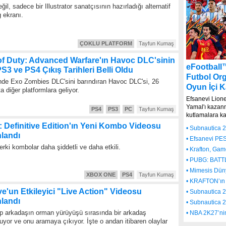
il, sadece bir Illustrator sanatçısının hazırladığı alternatif
g ekranı.
ÇOKLU PLATFORM
Tayfun Kumaş
 of Duty: Advanced Warfare'ın Havoc DLC'sinin
eFootball
S3 ve PS4 Çıkış Tarihleri Belli Oldu
Futbol Or
inde Exo Zombies DLC'sini barındıran Havoc DLC'si, 26
Oyun İçi 
a diğer platformlara geliyor.
Efsanevi Lione
Yamal'ı kazanm
PS4
PS3
PC
Tayfun Kumaş
kutlamalara kat
 Definitive Edition'ın Yeni Kombo Videosu
• Subnautica 2
nlandı
• Efsanevi PES
erki kombolar daha şiddetli ve daha etkili.
• Krafton, Gam
• PUBG: BATT
• Mimesis Dün
XBOX ONE
PS4
Tayfun Kumaş
• KRAFTON’ın 
e'un Etkileyici "Live Action" Videosu
• Subnautica 2
nlandı
• Subnautica 2'
up arkadaşın orman yürüyüşü sırasında bir arkadaş
• NBA 2K27’nin 
uyor ve onu aramaya çıkıyor. İşte o andan itibaren olaylar