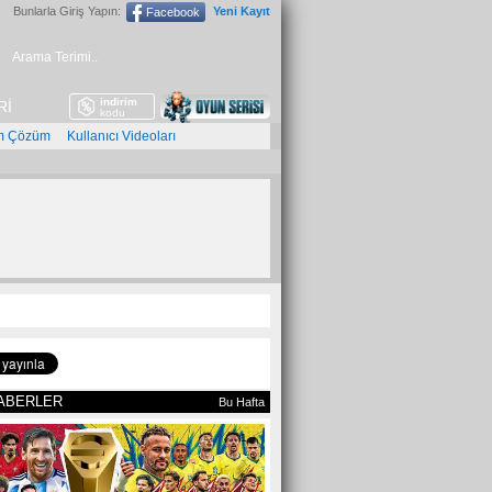
Bunlarla Giriş Yapın:
Yeni Kayıt
Facebook
indirim
Rİ
kodu
m Çözüm
Kullanıcı Videoları
ABERLER
Bu Hafta
1