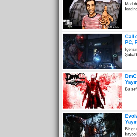
Mod değ
loadin
05 Şubat yazdı
Call
7
PC, P
İçeris
Şubat't
04 Şubat yazdı
DmC:
9
Yayı
Bu sef
04 Şubat yazdı
Evolv
3
Yayı
Bir gr
kaybol