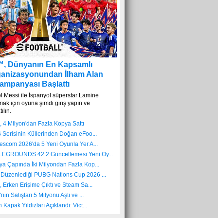
™, Dünyanın En Kapsamlı
ganizasyonundan İlham Alan
Kampanyası Başlattı
l Messi ile İspanyol süperstar Lamine
ak için oyuna şimdi giriş yapın ve
ılın.
, 4 Milyon'dan Fazla Kopya Sattı
 Serisinin Küllerinden Doğan eFoo...
escom 2026'da 5 Yeni Oyunla Yer A...
LEGROUNDS 42.2 Güncellemesi Yeni Oy...
ya Çapında İki Milyondan Fazla Kop...
Düzenlediği PUBG Nations Cup 2026 ...
, Erken Erişime Çıktı ve Steam Sa...
nin Satışları 5 Milyonu Aştı ve ...
Kapak Yıldızları Açıklandı: Vict...