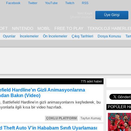
Facebook
Twitter
YouTube
Twitch
RSS
Yeni Kayıt
Üye Girişi
Şifremi Unuttum
OFT
NINTENDO
MOBİL
FREE TO PLAY
TEKNOLOJİ HABERLE
Oyunlar
İncelemeler
Ön İncelemeler
Çıkış Tarihleri
Dosya Konusu
Ta
775 adet haber
efield Hardline'ın Gizli Animasyonlarına
ndan Bakın (Video)
, Battlefield Hardline'ın gizli animasyonlarını keşfederek, bu
POPÜLER H
onlarla ilgili kısa bir video hazırladı.
ÇOKLU PLATFORM
Tayfun Kumaş
d Theft Auto V'in Hababam Sınıfı Uyarlaması