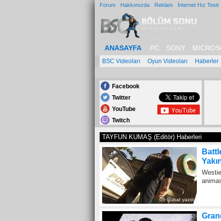
Forum
Hakkımızda
Reklam
İnternet Hız Testi
ANASAYFA
PC
SONY
MICROS
BSC Videoları
Oyun Videoları
Haberler
Facebook
Twitter
YouTube
Twitch
TAYFUN KUMAŞ (Editör) Haberleri
Battl
11
Yakı
Westie
animasy
05 Şubat yazdı
Gran
35