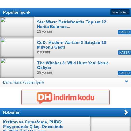
Popüler İçerik
Son 3 Gün
Star Wars: Battlefront'ta Toplam 12
Harita Bulunac...
13 yorum
HABER
CoD: Modern Warfare 3 Satışları 10
Milyonu Geçti
6 yorum
HABER
The Witcher 3: Wild Hunt Yeni Nesle
Geliyor
28 yorum
HABER
Daha Fazla Popüler İçerik
Haberler
Krafton ve Curseforge, PUBG:
Playgrounds Çıkışı Öncesinde