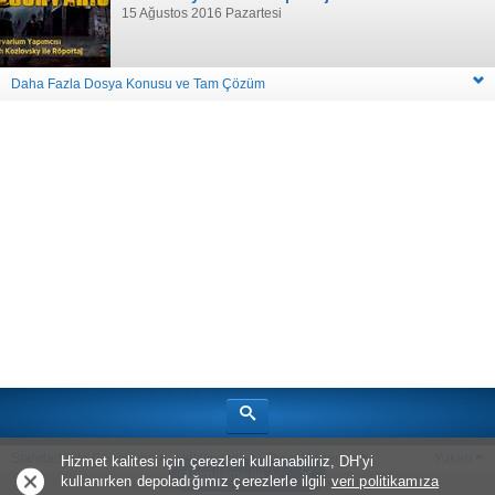
15 Ağustos 2016 Pazartesi
Daha Fazla Dosya Konusu ve Tam Çözüm
Standart Site Görünümü
Hakkımızda
Oyun Haberleri
Yukarı
Hizmet kalitesi için çerezleri kullanabiliriz, DH'yi
Uygulama ile Aç
kullanırken depoladığımız çerezlerle ilgili
veri politikamıza
Telif Hakkı © 2026
Bölüm Sonu Canavarı