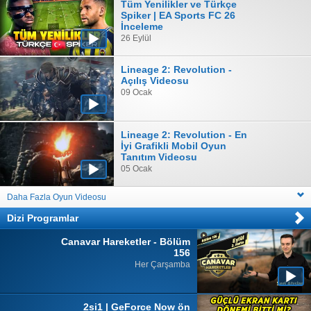
Tüm Yenilikler ve Türkçe
Spiker | EA Sports FC 26
İnceleme
26 Eylül
Lineage 2: Revolution -
Açılış Videosu
09 Ocak
Lineage 2: Revolution - En
İyi Grafikli Mobil Oyun
Tanıtım Videosu
05 Ocak
Daha Fazla Oyun Videosu
Dizi Programlar
Canavar Hareketler - Bölüm
156
Her Çarşamba
2si1 | GeForce Now ön