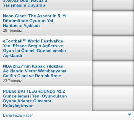
95.000$ Ödül Havuzlu
Yarışmasını Duyurdu
04 Ağustos
Neon Giant ‘The Ascent’in 5. Yıl
Dönümünde Oyunun Yol
Haritasını Açıkladı
29 Temmuz
eFootball™ World Festival'de
Yeni Efsane Sergio Agüero ve
Oyun İçi Önemli Güncellemeler
Açıklandı
28 Temmuz
NBA 2K27’nin Kapak Yıldızları
Açıklandı: Victor Wembanyama,
Caitlin Clark ve Derrick Rose
23 Temmuz
PUBG: BATTLEGROUNDS 42.2
Güncellemesi Yeni Oyuncuların
Oyuna Adapte Olmasını
Kolaylaştırıyor
16 Temmuz
Daha Fazla Haber