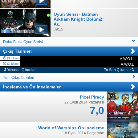
Oyun Serisi - Batman
Arkham Knight Bölüm2:
Ar...
39:15
Daha Fazla Oyun Serisi
Çıkış Tarihleri
(3 Ekim)
A.W.O.L.
PC
(3 Ekim)
A.W.O.L
PC
Yakında Çıkanlar
En Son Çıkanlar
Tüm Çıkış Tarihleri
İnceleme
ve
Ön İncelemeler
Pixel Piracy
22 Eylül 2014 Pazartesi
7,0
World of Warships Ön İnceleme
18 Eylül 2014 Perşembe