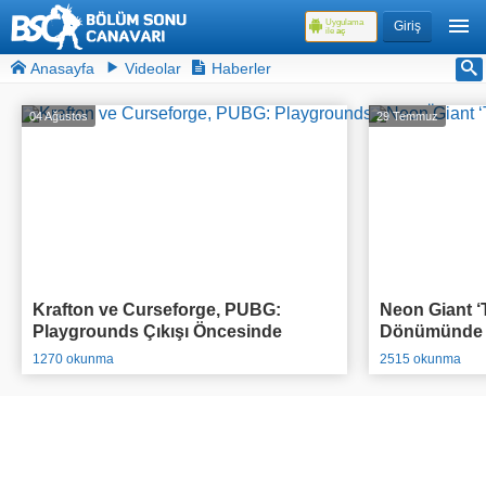
Uygulama
Giriş
ile
aç
Anasayfa
Videolar
Haberler
04 Ağustos
29 Temmuz
Krafton ve Curseforge, PUBG:
Neon Giant ‘T
Playgrounds Çıkışı Öncesinde
Dönümünde O
95.000$ Ödül Havuzlu Yarışmasını
Açıkladı
1270 okunma
2515 okunma
Duyurdu