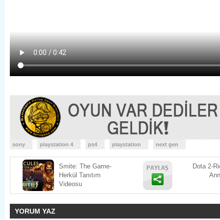
sony
playstation 4
ps4
playstation
next gen
Smite: The Game-
Dota 2-Ri
Herkül Tanıtım
Ann
Videosu
YORUM YAZ