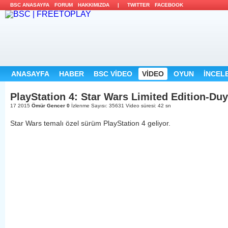
BSC ANASAYFA
FORUM
HAKKIMIZDA
|
TWITTER
FACEBOOK
ANASAYFA
HABER
BSC VİDEO
VİDEO
OYUN
İNCEL
PlayStation 4: Star Wars Limited Edition-Du
17 2015
Ömür Gencer
0
İzlenme Sayısı: 35631
Video süresi: 42 sn
Star Wars temalı özel sürüm PlayStation 4 geliyor.