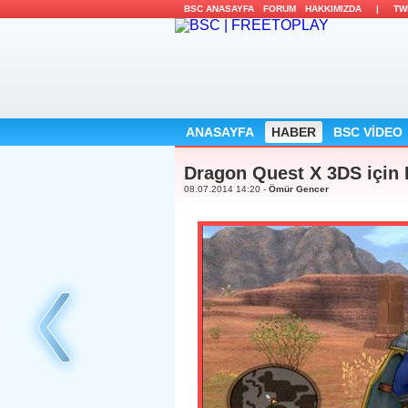
BSC ANASAYFA
FORUM
HAKKIMIZDA
|
TW
ANASAYFA
HABER
BSC VİDEO
Dragon Quest X 3DS için
08.07.2014 14:20 -
Ömür Gencer