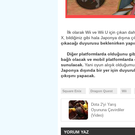
İlk olarak Wii ve Wii U için çıkan da
X, bildiğiniz gibi hala Japonya dışına 
çıkacağı duyurusu beklenirken ya
Diğer platformlarda olduğunu gi
bağlı olacak ve mobil platformlarda
sunulacak.
Yani oyun alışık olduğumuz
Japonya dışında bir yer için duyur
çıkışını yapacak.
Square Enix
Dragon Quest
Wii
Dota 2'yi Yarış
Oyununa Çevirdiler
(Video)
YORUM YAZ