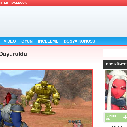
ITTER
FACEBOOK
VİDEO
OYUN
İNCELEME
DOSYA KONUSU
 Duyuruldu
BSC KÜNYE
TAKİBE
AL