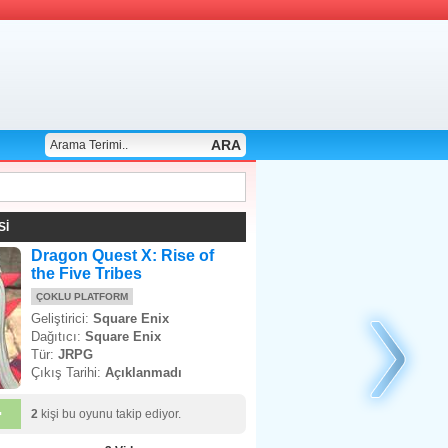
ARA
Sİ
Dragon Quest X: Rise of
the Five Tribes
ÇOKLU PLATFORM
Geliştirici:
Square Enix
Dağıtıcı:
Square Enix
Tür:
JRPG
Çıkış Tarihi:
Açıklanmadı
+
2
kişi bu oyunu takip ediyor.