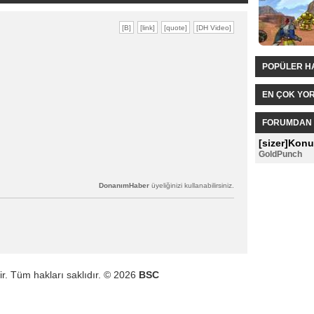
POPÜLER H
EN ÇOK YO
FORUMDAN 
[sizer]Konu
GoldPunch
DonanımHaber
üyeliğinizi kullanabilirsiniz.
ir. Tüm hakları saklıdır. © 2026
BSC