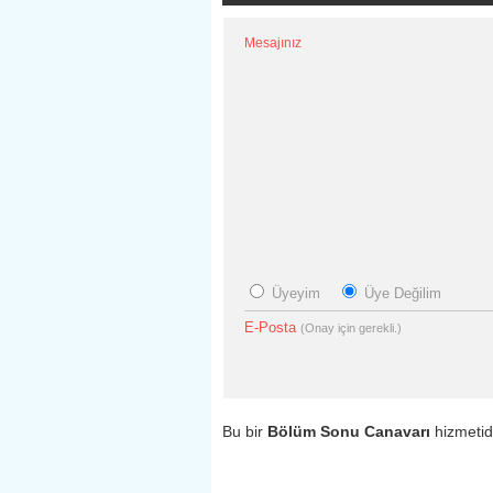
Mesajınız
Üyeyim
Üye Değilim
E-Posta
(Onay için gerekli.)
Bu bir
Bölüm Sonu Canavarı
hizmetid