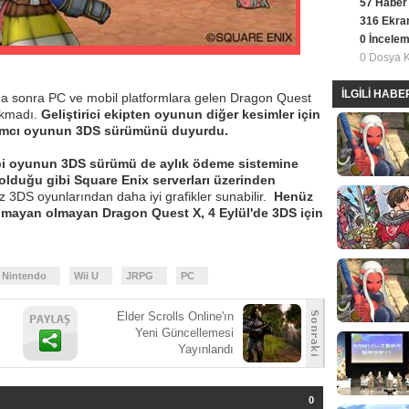
57 Haber
316 Ekra
0 İncele
0 Dosya 
İLGİLİ HAB
ha sonra PC ve mobil platformlara gelen Dragon Quest
çıkmadı.
Geliştirici ekipten oyunun diğer kesimler için
pımcı oyunun 3DS sürümünü duyurdu.
bi oyunun 3DS sürümü de aylık ödeme sistemine
 olduğu gibi Square Enix serverları üzerinden
 3DS oyunlarından daha iyi grafikler sunabilir.
Henüz
ulmayan olmayan Dragon Quest X, 4 Eylül'de 3DS için
Nintendo
Wii U
JRPG
PC
Elder Scrolls Online'ın
Yeni Güncellemesi
Yayınlandı
0