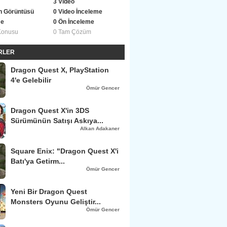
3 Video
n Görüntüsü
0 Video İnceleme
me
0 Ön İnceleme
Konusu
0 Tam Çözüm
ERLER
Dragon Quest X, PlayStation
4'e Gelebilir
Ömür Gencer
Dragon Quest X'in 3DS
Sürümünün Satışı Askıya...
Alkan Adakaner
Square Enix: "Dragon Quest X'i
Batı'ya Getirm...
Ömür Gencer
Yeni Bir Dragon Quest
Monsters Oyunu Geliştir...
Ömür Gencer