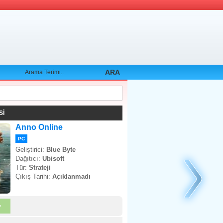
ARA 
İ 
Anno Online
PC 
Geliştirici: 
Blue Byte 
Dağıtıcı: 
Ubisoft 
Tür: 
Strateji 
Çıkış Tarihi: 
Açıklanmadı 
 