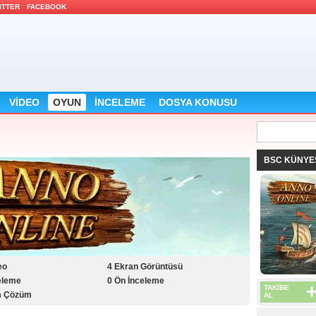
ITTER 
FACEBOOK 
VİDEO 
OYUN 
İNCELEME 
DOSYA KONUSU 
BSC KÜNYES
o 
4 Ekran Görüntüsü 
eleme 
0 Ön İnceleme 
+
TAKİBE 
m Çözüm 
AL 