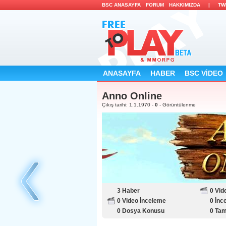
BSC ANASAYFA 
FORUM 
HAKKIMIZDA 
| 
TW
ANASAYFA 
HABER 
BSC VİDEO 
Anno Online 
Çıkış tarihi: 1.1.1970 - 
0 
- Görüntülenme 
3 Haber 
0 Vide
0 Video İnceleme 
0 İnc
0 Dosya Konusu 
0 Ta