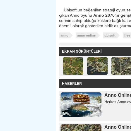
Ubisoft'un beğenilen strateji oyun ser
çıkan Anno oyunu
Anno 2070'in geliş
serinin sahip olduğu köklere bağlı kala
önemli olarak gösterilen birlik oluşturm
anno 
anno online 
ubisoft 
free 
EKRAN GÖRÜNTÜLERİ 
HABERLER 
Anno Online
3 
Herkes Anno ev
15 Mayıs
Anno Online
8 