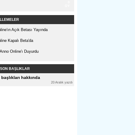
0 
OY 
LLEMELER 
ine'ın Açık Betası Yayında 
ine Kapalı Beta'da 
 Anno Online'ı Duyurdu 
SON BAŞLIKLAR 
 başlıkları hakkında 
20 Aralık yazdı 