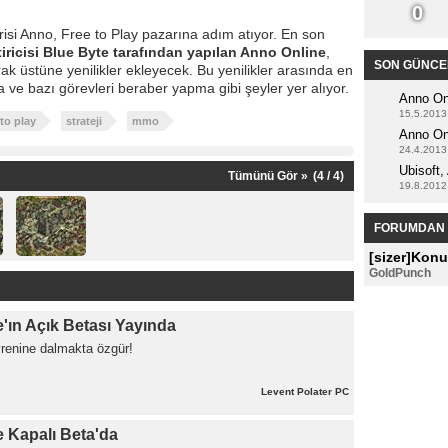
0 
isi Anno, Free to Play pazarına adım atıyor. En son 
tiricisi Blue Byte tarafından yapılan Anno Online
,
SON GÜNCE
rak üstüne yenilikler ekleyecek. Bu yenilikler arasında en
a ve bazı görevleri beraber yapma gibi şeyler yer alıyor.
Anno Onl
15.5.2013 
to play 
strateji 
mmo 
Anno Onl
24.4.2013 
Ubisoft,
Tümünü Gör » 
(4 / 4) 
19.8.2012 
FORUMDAN 
[sizer]Konu
GoldPunch 
'ın Açık Betası Yayında 
renine dalmakta özgür!
Levent Polater
PC 
 Kapalı Beta'da 