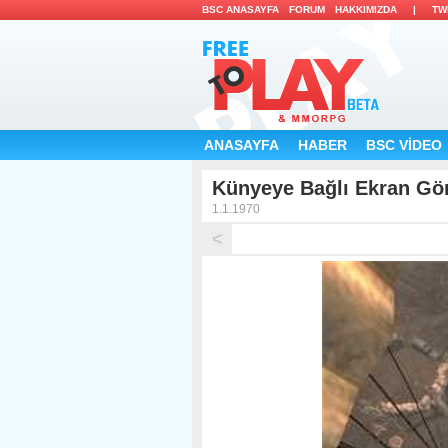
BSC ANASAYFA 
FORUM 
HAKKIMIZDA 
| 
TW
ANASAYFA 
HABER 
BSC VİDEO 
Künyeye Bağlı Ekran Görü
1.1.1970 
<