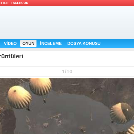
ITTER 
FACEBOOK 
VİDEO 
OYUN 
İNCELEME 
DOSYA KONUSU 
ntüleri 
1/10