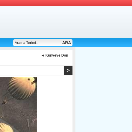
ARA 
◄ Künyeye Dön 
> 