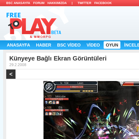
BSC ANASAYFA 
FORUM 
HAKKIMIZDA 
| 
TWITTER 
FACEBOOK 
ANASAYFA 
HABER 
BSC VİDEO 
VİDEO 
OYUN 
İNCELE
Künyeye Bağlı Ekran Görüntüleri 
29.2.2008 
< 