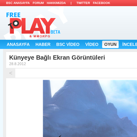
BSC ANASAYFA 
FORUM 
HAKKIMIZDA 
| 
TWITTER 
FACEBOOK 
ANASAYFA 
HABER 
BSC VİDEO 
VİDEO 
OYUN 
İNCELE
Künyeye Bağlı Ekran Görüntüleri 
28.8.2012 
<