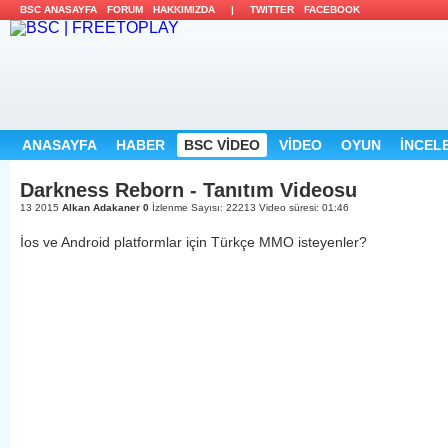
BSC ANASAYFA
FORUM
HAKKIMIZDA
|
TWITTER
FACEBOOK
ANASAYFA
HABER
BSC VİDEO
VİDEO
OYUN
İNCEL
Darkness Reborn - Tanıtım Videosu
13 2015
Alkan Adakaner
0
İzlenme Sayısı: 22213
Video süresi: 01:46
İos ve Android platformlar için Türkçe MMO isteyenler?