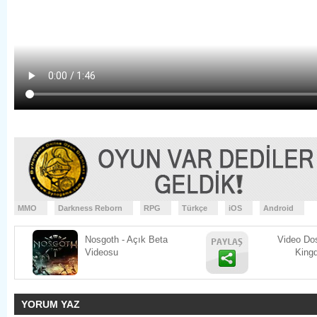
MMO
Darkness Reborn
RPG
Türkçe
iOS
Android
Nosgoth - Açık Beta
Video Do
Videosu
Kingd
YORUM YAZ