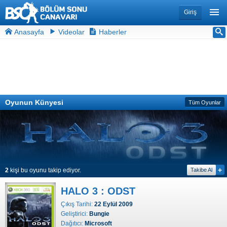
Giriş
Anasayfa
Videolar
Haberler
Oyunun Künyesi
Tüm Oyunlar
+
2
kişi bu oyunu takip ediyor.
Takibe Al
HALO 3 : ODST
Çıkış Tarihi:
22 Eylül 2009
Geliştirici:
Bungie
Dağıtıcı:
Microsoft