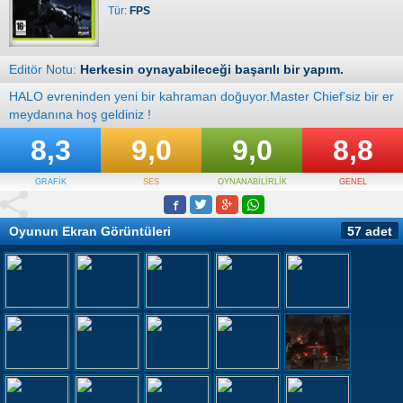
Tür:
FPS
Editör Notu:
Herkesin oynayabileceği başarılı bir yapım.
HALO evreninden yeni bir kahraman doğuyor.Master Chief'siz bir er
meydanına hoş geldiniz !
8,3
9,0
9,0
8,8
GRAFİK
SES
OYNANABİLİRLİK
GENEL
Oyunun Ekran Görüntüleri
57 adet