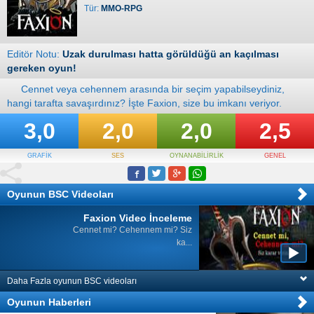
Tür:
MMO-RPG
Editör Notu:
Uzak durulması hatta görüldüğü an kaçılması
gereken oyun!
Cennet veya cehennem arasında bir seçim yapabilseydiniz,
hangi tarafta savaşırdınız? İşte Faxion, size bu imkanı veriyor.
3,0
2,0
2,0
2,5
GRAFİK
SES
OYNANABİLİRLİK
GENEL
Oyunun BSC Videoları
Faxion Video İnceleme
Cennet mi? Cehennem mi? Siz
ka...
Daha Fazla oyunun BSC videoları
Oyunun Haberleri