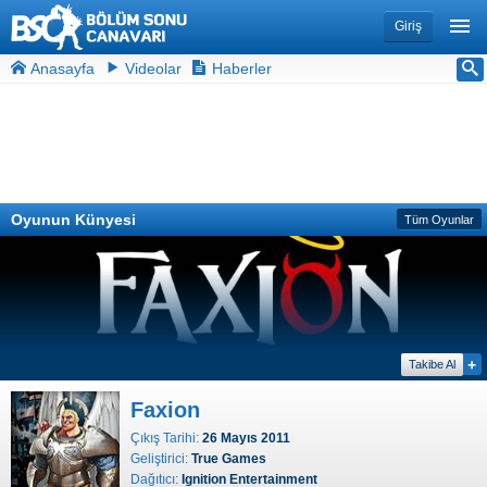
Giriş
Anasayfa
Videolar
Haberler
Oyunun Künyesi
Tüm Oyunlar
+
Takibe Al
Faxion
Çıkış Tarihi:
26 Mayıs 2011
Geliştirici:
True Games
Dağıtıcı:
Ignition Entertainment