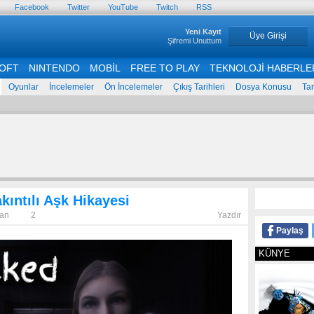
Facebook
Twitter
YouTube
Twitch
RSS
Yeni Kayıt
Üye Girişi
Şifremi Unuttum
OFT
NINTENDO
MOBİL
FREE TO PLAY
TEKNOLOJİ HABERLE
Oyunlar
İncelemeler
Ön İncelemeler
Çıkış Tarihleri
Dosya Konusu
Ta
kıntılı Aşk Hikayesi
ğan
2
Yazdır
Paylaş
KÜNYE