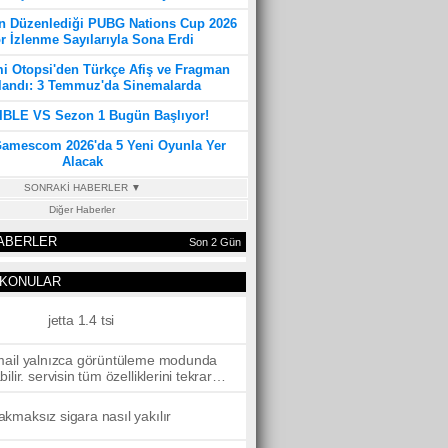
 Düzenlediği PUBG Nations Cup 2026
r İzlenme Sayılarıyla Sona Erdi
mi Otopsi'den Türkçe Afiş ve Fragman
landı: 3 Temmuz'da Sinemalarda
IBLE VS Sezon 1 Bugün Başlıyor!
Gamescom 2026'da 5 Yeni Oyunla Yer
Alacak
SONRAKİ HABERLER ▼
Diğer Haberler
ABERLER
Son 2 Gün
KONULAR
jetta 1.4 tsi
ail yalnızca görüntüleme modunda
bilir. servisin tüm özelliklerini tekrar
abilmek için yöneticinizden bakiye
eklemesini isteyin
akmaksız sigara nasıl yakılır