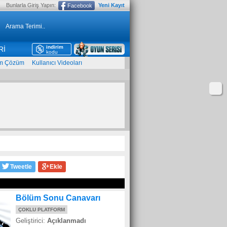
Bunlarla Giriş Yapın:
Yeni Kayıt
Facebook
indirim
Rİ
kodu
m Çözüm
Kullanıcı Videoları
Tweetle
Ekle
Bölüm Sonu Canavarı
ÇOKLU PLATFORM
Geliştirici:
Açıklanmadı