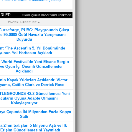
ERLER
Okuduğunuz haber farklı renktedir
ÖNCEKİ HABERLER ▲
 Curseforge, PUBG: Playgrounds Çıkışı
e 95.000$ Ödül Havuzlu Yarışmasını
Duyurdu
nt ‘The Ascent’in 5. Yıl Dönümünde
unun Yol Haritasını Açıkladı
 World Festival'de Yeni Efsane Sergio
ve Oyun İçi Önemli Güncellemeler
Açıklandı
in Kapak Yıldızları Açıklandı: Victor
ma, Caitlin Clark ve Derrick Rose
TLEGROUNDS 42.2 Güncellemesi Yeni
cuların Oyuna Adapte Olmasını
Kolaylaştırıyor
ya Çapında İki Milyondan Fazla Kopya
Sattı
 2'nin Satışları 5 Milyonu Aştı ve İlk
Erişim Güncellemesini Yayınladı