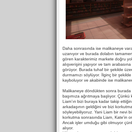
Daha sonrasında ise malikaneye varan
uzanıyor ve burada dolabın tamamen
gören karakterimiz markete doğru yo
alışverişini yapıyor ve tam arabasın
görüyor. Burada tuhaf bir şekilde üze
durmamızı söylüyor. İlginç bir şekilde
kayboluyor ve akabinde ise malikanen
Malikaneye döndükten sonra burada y
başımıza ağrıtmaya başlıyor. Çünkü k
Liam'ın bizi buraya kadar takip ettiğ
arkadaşının geldiğini ve bizi korkutma
söyleyebiliyoruz. Yani Liam bir nevi bi
korkutma sonrasında Liam, Kate'in on
Ancak işler umduğu gibi olmuyor çünk
alıyor.