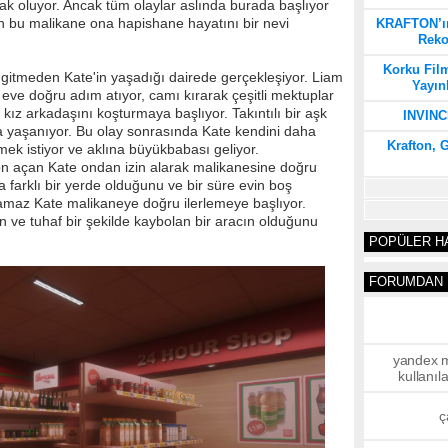
k oluyor. Ancak tüm olaylar aslında burada başlıyor
lan bu malikane ona hapishane hayatını bir nevi
KRAFTON’ın
Reko
Korku Fil
gitmeden Kate'in yaşadığı dairede gerçekleşiyor. Liam
Yayın
eve doğru adım atıyor, camı kırarak çeşitli mektuplar
k kız arkadaşını koşturmaya başlıyor. Takıntılı bir aşk
INVINC
a yaşanıyor. Bu olay sonrasında Kate kendini daha
Krafton, 
ek istiyor ve aklına büyükbabası geliyor.
n açan Kate ondan izin alarak malikanesine doğru
 farklı bir yerde olduğunu ve bir süre evin boş
atlamaz Kate malikaneye doğru ilerlemeye başlıyor.
 ve tuhaf bir şekilde kaybolan bir aracın olduğunu
POPÜLER H
FORUMDAN 
yandex m
kullanıla
kullan
ç