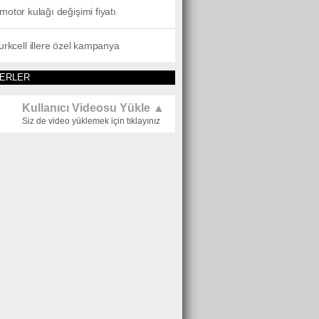
motor kulağı değişimi fiyatı
turkcell illere özel kampanya
BERLER
Kullanıcı Videosu Yükle ▲
Siz de video yüklemek için tıklayınız