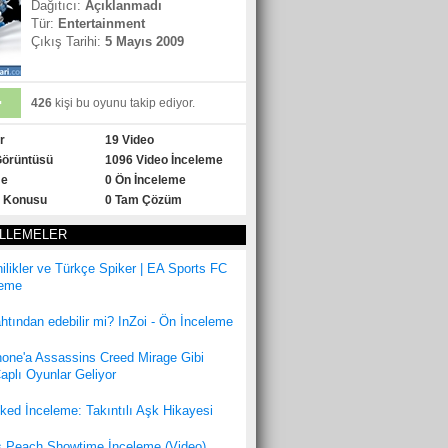
Dağıtıcı:
Açıklanmadı
Tür:
Entertainment
Çıkış Tarihi:
5 Mayıs 2009
+
426
kişi bu oyunu takip ediyor.
r
19 Video
Görüntüsü
1096 Video İnceleme
me
0 Ön İnceleme
 Konusu
0 Tam Çözüm
LLEMELER
likler ve Türkçe Spiker | EA Sports FC
leme
ahtından edebilir mi? InZoi - Ön İnceleme
hone'a Assassins Creed Mirage Gibi
plı Oyunlar Geliyor
ked İnceleme: Takıntılı Aşk Hikayesi
s Peach Showtime İnceleme (Video)