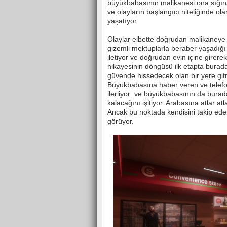
büyükbabasının malikanesi ona sığına
ve olayların başlangıcı niteliğinde o
yaşatıyor.
Olaylar elbette doğrudan malikaneye 
gizemli mektuplarla beraber yaşadığı 
iletiyor ve doğrudan evin içine girere
hikayesinin döngüsü ilk etapta burad
güvende hissedecek olan bir yere gitm
Büyükbabasına haber veren ve telefo
ilerliyor ve büyükbabasının da burada
kalacağını işitiyor. Arabasına atlar 
Ancak bu noktada kendisini takip eden
görüyor.