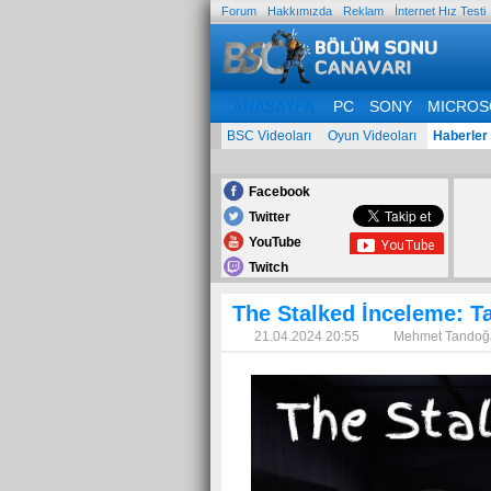
Forum
Hakkımızda
Reklam
İnternet Hız Testi
ANASAYFA
PC
SONY
MICROS
BSC Videoları
Oyun Videoları
Haberler
Facebook
Twitter
YouTube
Twitch
The Stalked İnceleme: Ta
21.04.2024 20:55
Mehmet Tando