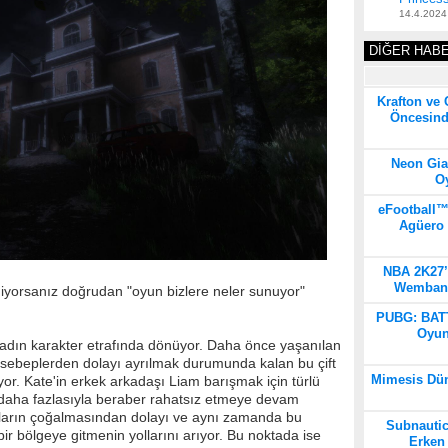
14.4.2024
DİĞER HAB
Krafton ve
Öncesind
Neon Gia
Oy
eFootball™
Agüero 
NBA 2K27’n
Wembanya
iyorsanız doğrudan "oyun bizlere neler sunuyor"
PUBG: BAT
Oyun
kadın karakter etrafında dönüyor. Daha önce yaşanılan
i sebeplerden dolayı ayrılmak durumunda kalan bu çift
Mimesis Dün
ıyor. Kate'in erkek arkadaşı Liam barışmak için türlü
e daha fazlasıyla beraber rahatsız etmeye devam
upların çoğalmasından dolayı ve aynı zamanda bu
Subnautica
ir bölgeye gitmenin yollarını arıyor. Bu noktada ise
Erken 