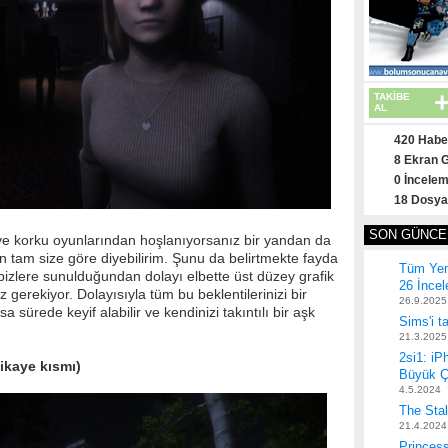
TAKİBE
AL
420 Habe
8 Ekran 
0 İncele
18 Dosya
SON GÜNCE
n ve korku oyunlarından hoşlanıyorsanız bir yandan da
un tam size göre diyebilirim. Şunu da belirtmekte fayda
Tüm Yeni
n bizlere sunulduğundan dolayı elbette üst düzey grafik
26 İnce
erekiyor. Dolayısıyla tüm bu beklentilerinizi bir
26.9.2025
 sürede keyif alabilir ve kendinizi takıntılı bir aşk
Sims'i t
21.3.2025
2si1: iP
ikaye kısmı)
Büyük Ça
4.5.2024
The Stal
21.4.2024
Princes