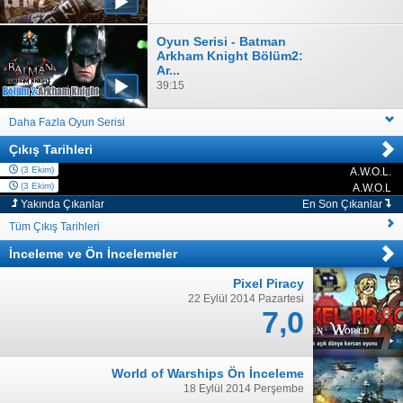
Oyun Serisi - Batman
Arkham Knight Bölüm2:
Ar...
39:15
Daha Fazla Oyun Serisi
Çıkış Tarihleri
(3 Ekim)
A.W.O.L.
PC
(3 Ekim)
A.W.O.L
PC
Yakında Çıkanlar
En Son Çıkanlar
Tüm Çıkış Tarihleri
İnceleme
ve
Ön İncelemeler
Pixel Piracy
22 Eylül 2014 Pazartesi
7,0
World of Warships Ön İnceleme
18 Eylül 2014 Perşembe