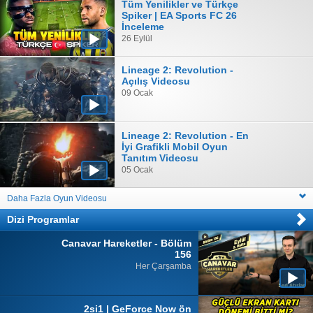
Tüm Yenilikler ve Türkçe
Spiker | EA Sports FC 26
İnceleme
26 Eylül
Lineage 2: Revolution -
Açılış Videosu
09 Ocak
Lineage 2: Revolution - En
İyi Grafikli Mobil Oyun
Tanıtım Videosu
05 Ocak
Daha Fazla Oyun Videosu
Dizi Programlar
Canavar Hareketler - Bölüm
156
Her Çarşamba
2si1 | GeForce Now ön