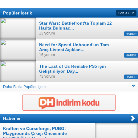
Popüler İçerik
Son 3 Gün
Star Wars: Battlefront'ta Toplam 12
Harita Bulunac...
13 yorum
HABER
Need for Speed Unbound'un Tam
Araç Listesi Açıklan...
16 yorum
HABER
The Last of Us Remake PS5 için
Geliştiriliyor, Day...
73 yorum
HABER
Daha Fazla Popüler İçerik
Haberler
Krafton ve Curseforge, PUBG:
Playgrounds Çıkışı Öncesinde