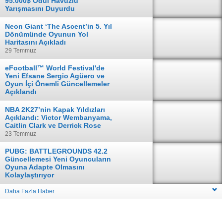
95.000$ Ödül Havuzlu
Yarışmasını Duyurdu
04 Ağustos
Neon Giant ‘The Ascent’in 5. Yıl
Dönümünde Oyunun Yol
Haritasını Açıkladı
29 Temmuz
eFootball™ World Festival'de
Yeni Efsane Sergio Agüero ve
Oyun İçi Önemli Güncellemeler
Açıklandı
28 Temmuz
NBA 2K27’nin Kapak Yıldızları
Açıklandı: Victor Wembanyama,
Caitlin Clark ve Derrick Rose
23 Temmuz
PUBG: BATTLEGROUNDS 42.2
Güncellemesi Yeni Oyuncuların
Oyuna Adapte Olmasını
Kolaylaştırıyor
16 Temmuz
Daha Fazla Haber