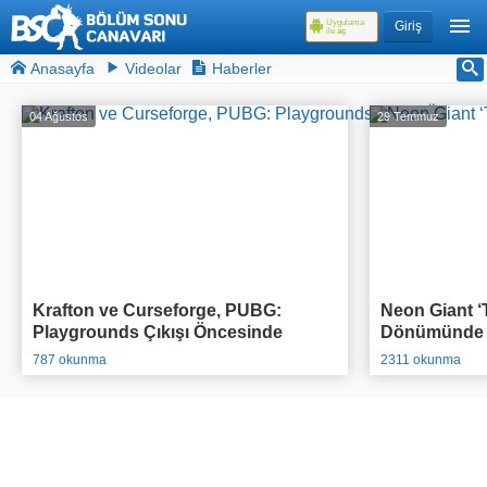
Uygulama
Giriş
ile
aç
Anasayfa
Videolar
Haberler
04 Ağustos
29 Temmuz
Krafton ve Curseforge, PUBG:
Neon Giant ‘T
Playgrounds Çıkışı Öncesinde
Dönümünde O
95.000$ Ödül Havuzlu Yarışmasını
Açıkladı
787 okunma
2311 okunma
Duyurdu