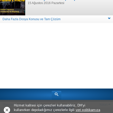
15 Ağustos 2016 Pazartesi
Daha Fazla Dosya Konusu ve Tam Çözüm
Standart Site Görünümü
Hakkımızda
Oyun Haberleri
Yukarı
Hizmet kalitesi için çerezleri kullanabiliriz, DH'yi
Uygulama ile Aç
kullanırken depoladığımız çerezlerle ilgili
veri politikamıza
Telif Hakkı © 2026
Bölüm Sonu Canavarı