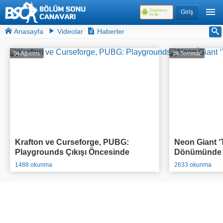
Uygulama
Giriş
ile
aç
Anasayfa
Videolar
Haberler
04 Ağustos
29 Temmuz
Krafton ve Curseforge, PUBG:
Neon Giant ‘T
Playgrounds Çıkışı Öncesinde
Dönümünde O
95.000$ Ödül Havuzlu Yarışmasını
Açıkladı
1488 okunma
2633 okunma
Duyurdu