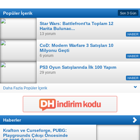
Popüler İçerik
Son 3 Gün
Star Wars: Battlefront'ta Toplam 12
Harita Bulunac...
13 yorum
HABER
CoD: Modern Warfare 3 Satışları 10
Milyonu Geçti
6 yorum
HABER
PS3 Oyun Satışlarında İlk 100 Yapım
29 yorum
HABER
Daha Fazla Popüler İçerik
Haberler
Krafton ve Curseforge, PUBG:
Playgrounds Çıkışı Öncesinde