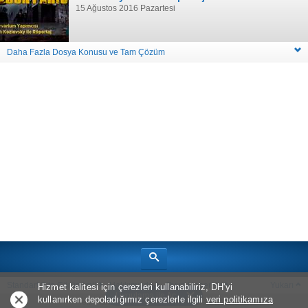
15 Ağustos 2016 Pazartesi
Daha Fazla Dosya Konusu ve Tam Çözüm
Standart Site Görünümü
Hakkımızda
Oyun Haberleri
Yukarı
Hizmet kalitesi için çerezleri kullanabiliriz, DH'yi
Uygulama ile Aç
kullanırken depoladığımız çerezlerle ilgili
veri politikamıza
Telif Hakkı © 2026
Bölüm Sonu Canavarı