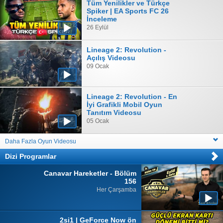
Tüm Yenilikler ve Türkçe
Spiker | EA Sports FC 26
İnceleme
26 Eylül
Lineage 2: Revolution -
Açılış Videosu
09 Ocak
Lineage 2: Revolution - En
İyi Grafikli Mobil Oyun
Tanıtım Videosu
05 Ocak
Daha Fazla Oyun Videosu
Dizi Programlar
Canavar Hareketler - Bölüm
156
Her Çarşamba
2si1 | GeForce Now ön