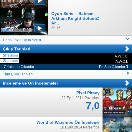
Oyun Serisi - Batman
Arkham Knight Bölüm2:
Ar...
39:15
Daha Fazla Oyun Serisi
Çıkış Tarihleri
(3 Ekim)
A.W.O.L.
PC
(3 Ekim)
A.W.O.L
PC
Yakında Çıkanlar
En Son Çıkanlar
Tüm Çıkış Tarihleri
İnceleme
ve
Ön İncelemeler
Pixel Piracy
22 Eylül 2014 Pazartesi
7,0
World of Warships Ön İnceleme
18 Eylül 2014 Perşembe