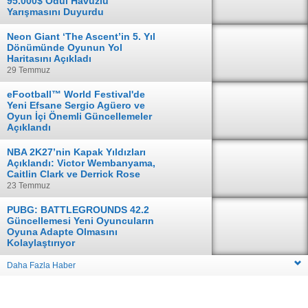
95.000$ Ödül Havuzlu
Yarışmasını Duyurdu
04 Ağustos
Neon Giant ‘The Ascent’in 5. Yıl
Dönümünde Oyunun Yol
Haritasını Açıkladı
29 Temmuz
eFootball™ World Festival'de
Yeni Efsane Sergio Agüero ve
Oyun İçi Önemli Güncellemeler
Açıklandı
28 Temmuz
NBA 2K27’nin Kapak Yıldızları
Açıklandı: Victor Wembanyama,
Caitlin Clark ve Derrick Rose
23 Temmuz
PUBG: BATTLEGROUNDS 42.2
Güncellemesi Yeni Oyuncuların
Oyuna Adapte Olmasını
Kolaylaştırıyor
16 Temmuz
Daha Fazla Haber