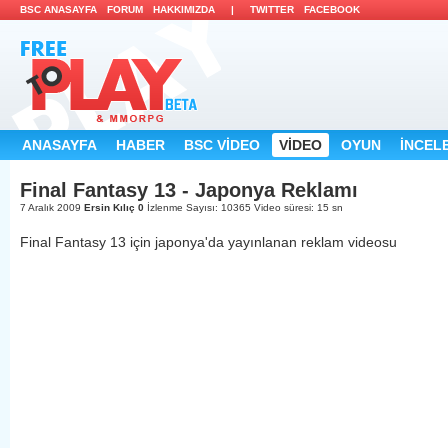
BSC ANASAYFA
FORUM
HAKKIMIZDA
|
TWITTER
FACEBOOK
ANASAYFA
HABER
BSC VİDEO
VİDEO
OYUN
İNCEL
Final Fantasy 13 - Japonya Reklamı
7 Aralık 2009
Ersin Kılıç
0
İzlenme Sayısı: 10365
Video süresi: 15 sn
Final Fantasy 13 için japonya'da yayınlanan reklam videosu