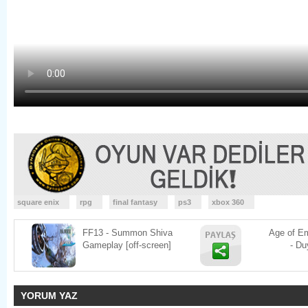
square enix
rpg
final fantasy
ps3
xbox 360
FF13 - Summon Shiva
Age of Em
Gameplay [off-screen]
- Du
YORUM YAZ