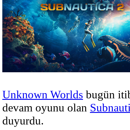
Unknown Worlds
bugün itib
devam oyunu olan
Subnauti
duyurdu.