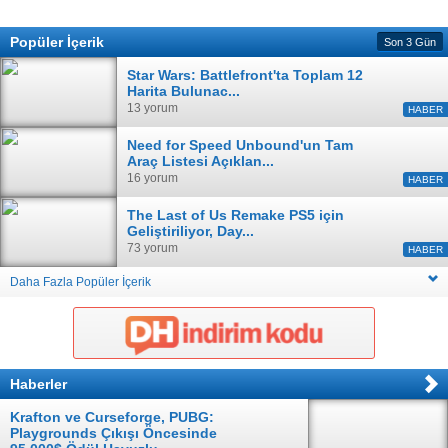
Popüler İçerik
Son 3 Gün
Star Wars: Battlefront'ta Toplam 12
Harita Bulunac...
13 yorum
HABER
Need for Speed Unbound'un Tam
Araç Listesi Açıklan...
16 yorum
HABER
The Last of Us Remake PS5 için
Geliştiriliyor, Day...
73 yorum
HABER
Daha Fazla Popüler İçerik
Haberler
Krafton ve Curseforge, PUBG:
Playgrounds Çıkışı Öncesinde