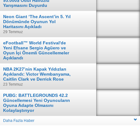
95.000$ Ödül Havuzlu
Yarışmasını Duyurdu
04 Ağustos
Neon Giant ‘The Ascent’in 5. Yıl
Dönümünde Oyunun Yol
Haritasını Açıkladı
29 Temmuz
eFootball™ World Festival'de
Yeni Efsane Sergio Agüero ve
Oyun İçi Önemli Güncellemeler
Açıklandı
28 Temmuz
NBA 2K27’nin Kapak Yıldızları
Açıklandı: Victor Wembanyama,
Caitlin Clark ve Derrick Rose
23 Temmuz
PUBG: BATTLEGROUNDS 42.2
Güncellemesi Yeni Oyuncuların
Oyuna Adapte Olmasını
Kolaylaştırıyor
16 Temmuz
Daha Fazla Haber