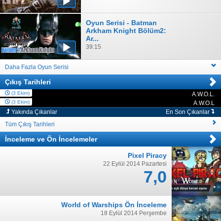
Oyun Serisi - Batman
Arkham Knight Bölüm2:
Ar...
39:15
Daha Fazla Oyun Serisi
Çıkış Tarihleri
(3 Ekim)
A.W.O.L.
PC
(3 Ekim)
A.W.O.L
PC
Yakında Çıkanlar
En Son Çıkanlar
Tüm Çıkış Tarihleri
İnceleme
ve
Ön İncelemeler
Pixel Piracy
22 Eylül 2014 Pazartesi
7,0
World of Warships Ön İnceleme
18 Eylül 2014 Perşembe