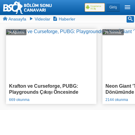
Uygulama
Giriş
ile
aç
Anasayfa
Videolar
Haberler
04 Ağustos
29 Temmuz
Krafton ve Curseforge, PUBG:
Neon Giant ‘T
Playgrounds Çıkışı Öncesinde
Dönümünde O
95.000$ Ödül Havuzlu Yarışmasını
Açıkladı
669 okunma
2144 okunma
Duyurdu