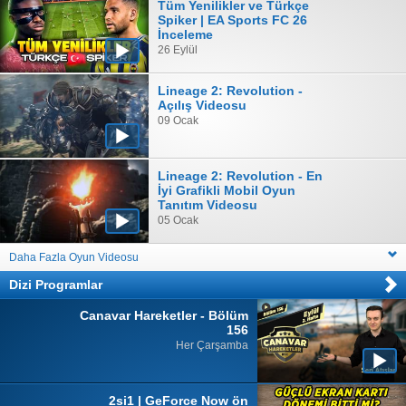
Tüm Yenilikler ve Türkçe
Spiker | EA Sports FC 26
İnceleme
26 Eylül
Lineage 2: Revolution -
Açılış Videosu
09 Ocak
Lineage 2: Revolution - En
İyi Grafikli Mobil Oyun
Tanıtım Videosu
05 Ocak
Daha Fazla Oyun Videosu
Dizi Programlar
Canavar Hareketler - Bölüm
156
Her Çarşamba
2si1 | GeForce Now ön