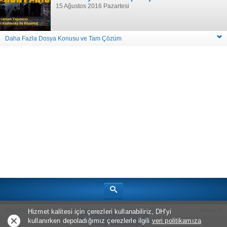
15 Ağustos 2016 Pazartesi
Daha Fazla Dosya Konusu ve Tam Çözüm
Standart Site Görünümü
Hakkımızda
Oyun Haberleri
Yukarı
Hizmet kalitesi için çerezleri kullanabiliriz, DH'yi
Uygulama ile Aç
kullanırken depoladığımız çerezlerle ilgili
veri politikamıza
Telif Hakkı © 2026
Bölüm Sonu Canavarı