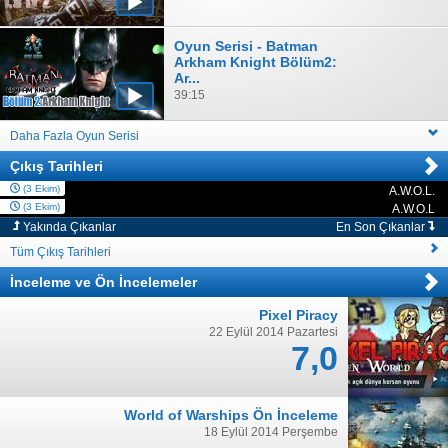
Oyun Serisi - Batman
Arkham Knight Bölüm2:
Ar...
39:15
Daha Fazla Oyun Serisi
Çıkış Tarihleri
(3 Ekim)
A.W.O.L.
PC
(3 Ekim)
A.W.O.L
PC
Yakında Çıkanlar
En Son Çıkanlar
Tüm Çıkış Tarihleri
İnceleme
ve
Ön İncelemeler
Pixel Piracy
22 Eylül 2014 Pazartesi
7,0
World of Warships Ön İnceleme
18 Eylül 2014 Perşembe