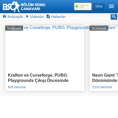
Uygulama
Giriş
ile
aç
Anasayfa
Videolar
Haberler
04 Ağustos
29 Temmuz
Krafton ve Curseforge, PUBG:
Neon Giant ‘T
Playgrounds Çıkışı Öncesinde
Dönümünde O
95.000$ Ödül Havuzlu Yarışmasını
Açıkladı
805 okunma
2319 okunma
Duyurdu