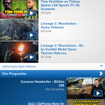
Tüm Yenilikler ve Türkçe
Spiker | EA Sports FC 26
İnceleme
26 Eylül
Lineage 2: Revolution -
Açılış Videosu
09 Ocak
Lineage 2: Revolution - En
İyi Grafikli Mobil Oyun
Tanıtım Videosu
05 Ocak
Daha Fazla Oyun Videosu
Dizi Programlar
Canavar Hareketler - Bölüm
156
Her Çarşamba
2si1 | GeForce Now ön