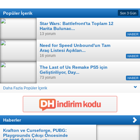
Popüler İçerik
Son 3 Gün
Star Wars: Battlefront'ta Toplam 12
Harita Bulunac...
13 yorum
HABER
Need for Speed Unbound'un Tam
Araç Listesi Açıklan...
16 yorum
HABER
The Last of Us Remake PS5 için
Geliştiriliyor, Day...
73 yorum
HABER
Daha Fazla Popüler İçerik
Haberler
Krafton ve Curseforge, PUBG:
Playgrounds Çıkışı Öncesinde