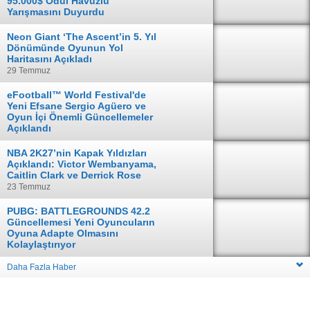
95.000$ Ödül Havuzlu
Yarışmasını Duyurdu
04 Ağustos
Neon Giant ‘The Ascent’in 5. Yıl
Dönümünde Oyunun Yol
Haritasını Açıkladı
29 Temmuz
eFootball™ World Festival'de
Yeni Efsane Sergio Agüero ve
Oyun İçi Önemli Güncellemeler
Açıklandı
28 Temmuz
NBA 2K27’nin Kapak Yıldızları
Açıklandı: Victor Wembanyama,
Caitlin Clark ve Derrick Rose
23 Temmuz
PUBG: BATTLEGROUNDS 42.2
Güncellemesi Yeni Oyuncuların
Oyuna Adapte Olmasını
Kolaylaştırıyor
16 Temmuz
Daha Fazla Haber