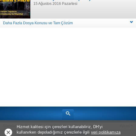
15 Ağustos 2016 Pazartesi
Daha Fazla Dosya Konusu ve Tam Çözüm
Standart Site Görünümü
Hakkımızda
Oyun Haberleri
Yukarı
Hizmet kalitesi için çerezleri kullanabiliriz, DH'yi
Uygulama ile Aç
kullanırken depoladığımız çerezlerle ilgili
veri politikamıza
Telif Hakkı © 2026
Bölüm Sonu Canavarı